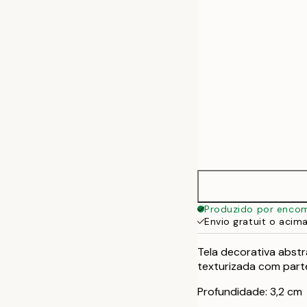
50x70 cm
70x100 cm
100x140 cm
Produzido por enco
Envio gratuit o acim
Tela decorativa abst
texturizada com part
Profundidade: 3,2 cm