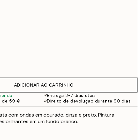
69,30 €
99 €
118,30 €
169 €
363,30 €
519 €
Sem moldura
ADICIONAR AO CARRINHO
menda
Entrega 3-7 dias úteis
a de 59 €
Direito de devolução durante 90 dias
rata com ondas em dourado, cinza e preto. Pintura
es brilhantes em um fundo branco.