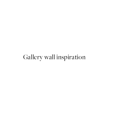
NOVIDADES
Earth Toned Strokes Poste
A partir de 13 €
Gallery wall inspiration