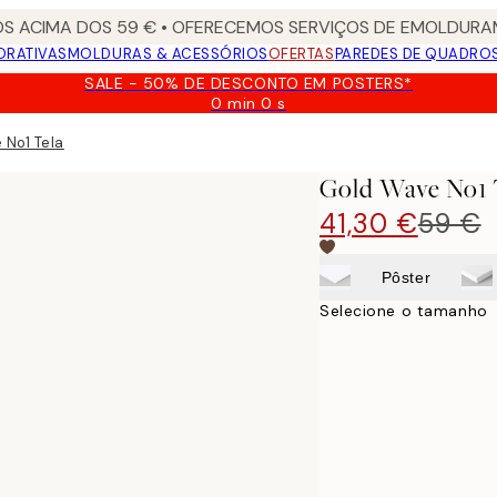
S ACIMA DOS 59 € • OFERECEMOS SERVIÇOS DE EMOLDURAM
ORATIVAS
MOLDURAS & ACESSÓRIOS
OFERTAS
PAREDES DE QUADRO
SALE - 50% DE DESCONTO EM POSTERS*
0 min
0 s
Válido
até:
 No1 Tela
2026-
08-
Gold Wave No1 
09
41,30 €
59 €
Pôster
Selecione o tamanho