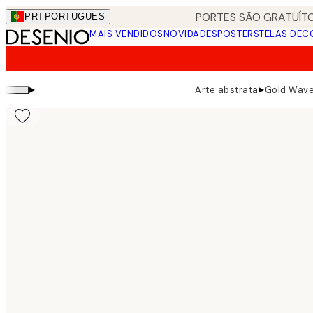
Skip
PORTES SÃO GRATUÍTO
PRT
PORTUGUES
to
MAIS VENDIDOS
NOVIDADES
POSTERS
TELAS DEC
main
content.
▸
▸
Arte abstrata
Gold Wave