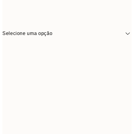
Selecione uma opção
41,3
30x40 cm