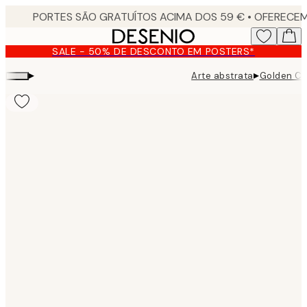
Skip
to
main
SALE - 50% DE DESCONTO EM POSTERS*
content.
▸
▸
Arte abstrata
Golden Ci
Product
images