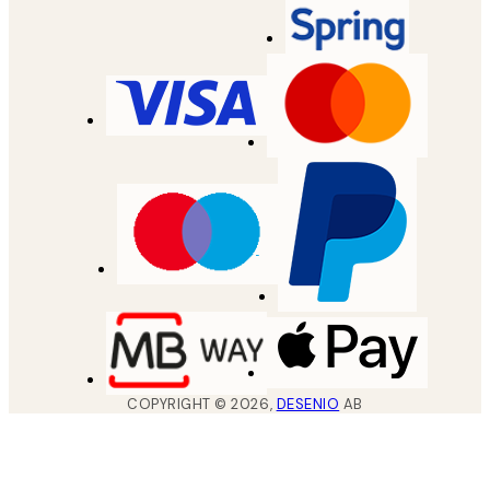
COPYRIGHT ©
2026
,
DESENIO
AB