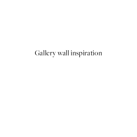
-40%
Earth Toned Pack de Posters
A partir de 23,94 €
39,90 €
Gallery wall inspiration