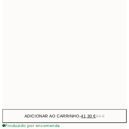
69,3
50x70 cm
Sem moldura
ADICIONAR AO CARRINHO
-
41,30 €
59 €
Produzido por encomenda