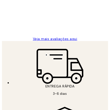
de
...
clientes
2 jun.
guilhermina g
Veja mais avaliações aqui
ENTREGA RÁPIDA
3-6 dias