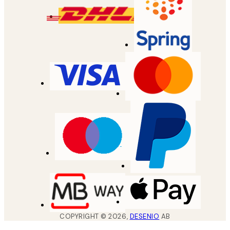
COPYRIGHT ©
2026
,
DESENIO
AB