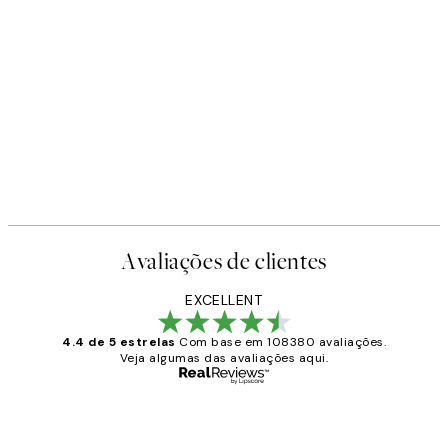
-40%
oster
Shifting Sands Pack de Poster
A partir de 26,34 €
43,90 
Avaliações de clientes
EXCELLENT
4.4 de 5 estrelas
Com base em 108380 avaliações.
Veja algumas das avaliações aqui.
Comprador verificado
Avaliações