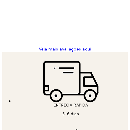
de
...
clientes
2 jun.
guilhermina g
Veja mais avaliações aqui
ENTREGA RÁPIDA
3-6 dias