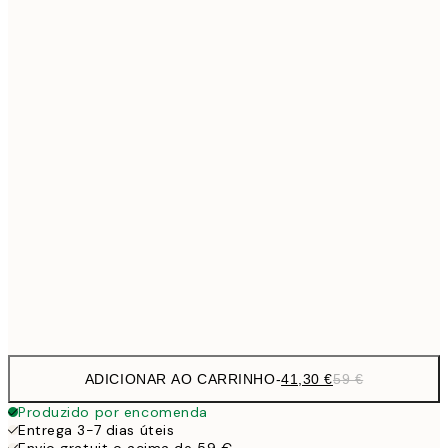
Sem moldura
ADICIONAR AO CARRINHO
-
41,30 €
59 €
Produzido por encomenda
Entrega 3-7 dias úteis
Envio gratuit o acima de 59 €