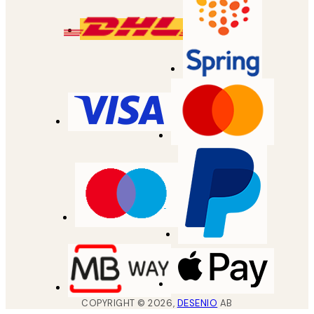
COPYRIGHT ©
2026
,
DESENIO
AB