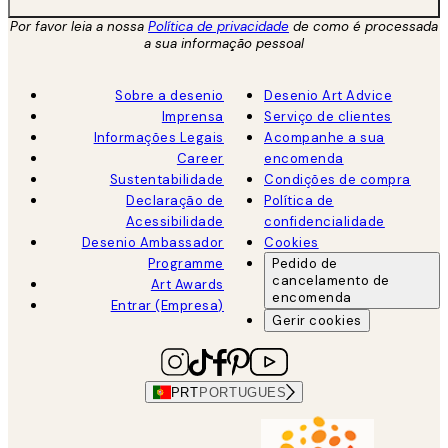
Por favor leia a nossa
Política de privacidade
de como é processada
a sua informação pessoal
Sobre a desenio
Desenio Art Advice
Imprensa
Serviço de clientes
Informações Legais
Acompanhe a sua
Career
encomenda
Sustentabilidade
Condições de compra
Declaração de
Política de
Acessibilidade
confidencialidade
Desenio Ambassador
Cookies
Programme
Pedido de
cancelamento de
Art Awards
encomenda
Entrar (Empresa)
Gerir cookies
PRT
PORTUGUES