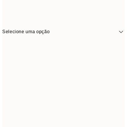
Selecione uma opção
41,3
30x40 cm