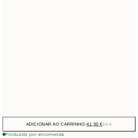
69,3
50x70 cm
Sem moldura
ADICIONAR AO CARRINHO
-
41,30 €
59 €
Produzido por encomenda