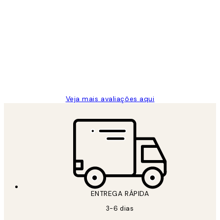
Comprador verificado
Avaliações
de
...
clientes
2 jun.
guilhermina g
Veja mais avaliações aqui
ENTREGA RÁPIDA
3-6 dias