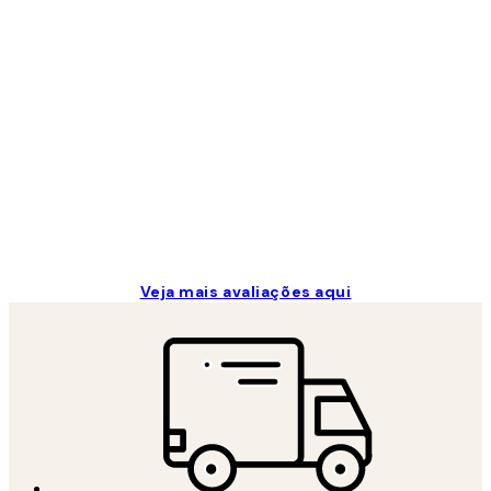
Avaliações
de
clientes
...
2 jun.
guilhermina g
Veja mais avaliações aqui