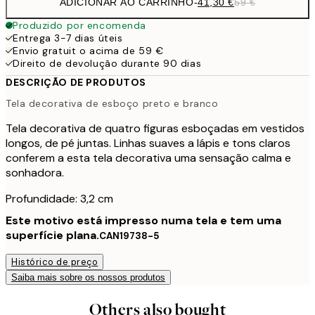
ADICIONAR AO CARRINHO
-
41,30 €
59 €
Produzido por encomenda
Entrega 3-7 dias úteis
Envio gratuit o acima de 59 €
Direito de devolução durante 90 dias
DESCRIÇÃO DE PRODUTOS
Tela decorativa de esboço preto e branco
Tela decorativa de quatro figuras esboçadas em vestidos
longos, de pé juntas. Linhas suaves a lápis e tons claros
conferem a esta tela decorativa uma sensação calma e
sonhadora.
Profundidade: 3,2 cm
Este motivo está impresso numa tela e tem uma
superfície plana.
CAN19738-5
Histórico de preço
Saiba mais sobre os nossos produtos
Others also bought