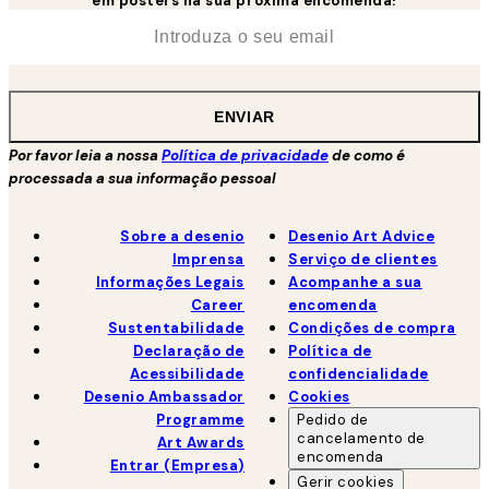
em posters na sua próxima encomenda!
*
Email
ENVIAR
Por favor leia a nossa
Política de privacidade
de como é
processada a sua informação pessoal
Sobre a desenio
Desenio Art Advice
Imprensa
Serviço de clientes
Informações Legais
Acompanhe a sua
Career
encomenda
Sustentabilidade
Condições de compra
Declaração de
Política de
Acessibilidade
confidencialidade
Desenio Ambassador
Cookies
Programme
Pedido de
cancelamento de
Art Awards
encomenda
Entrar (Empresa)
Gerir cookies