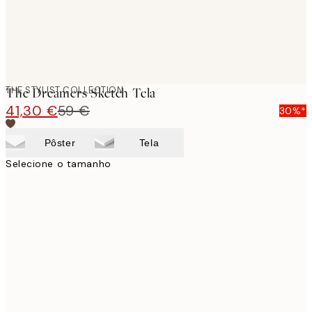
THE STYLIST COLLECTION
The Dreamers Sketch Tela
41,30 €
59 €
30%*
Pôster
Tela
Selecione o tamanho