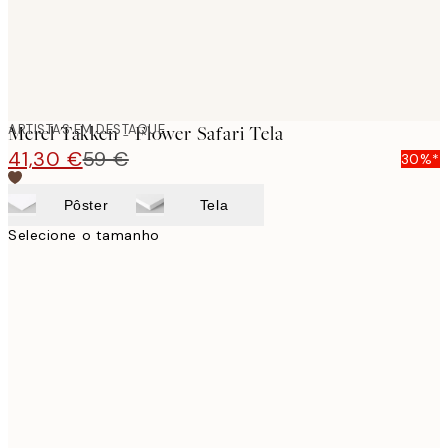
ARTISTAS EM DESTAQUE
Merel Takken - Flower Safari Tela
41,30 €
59 €
30%*
Pôster
Tela
Selecione o tamanho