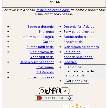
ENVIAR
Por favor leia a nossa
Política de privacidade
de como é processada
a sua informação pessoal
Sobre a desenio
Desenio Art Advice
Imprensa
Serviço de clientes
Informações Legais
Acompanhe a sua
Career
encomenda
Sustentabilidade
Condições de compra
Declaração de
Política de
Acessibilidade
confidencialidade
Desenio Ambassador
Cookies
Programme
Pedido de
cancelamento de
Art Awards
encomenda
Entrar (Empresa)
Gerir cookies
PRT
PORTUGUES