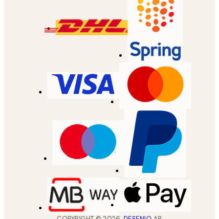
COPYRIGHT ©
2026
,
DESENIO
AB