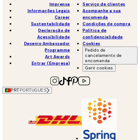
Imprensa
Serviço de clientes
Informações Legais
Acompanhe a sua
Career
encomenda
Sustentabilidade
Condições de compra
Declaração de
Política de
Acessibilidade
confidencialidade
Desenio Ambassador
Cookies
Programme
Pedido de
cancelamento de
Art Awards
encomenda
Entrar (Empresa)
Gerir cookies
PRT
PORTUGUES