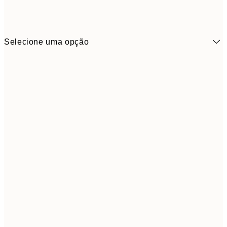
Selecione uma opção
30x40 cm
5
50x70 cm
9