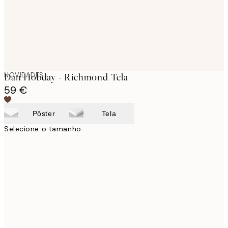
NOVIDADES
Dan Hobday - Richmond Tela
59 €
Pôster
Tela
Selecione o tamanho