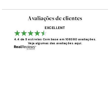
Avaliações de clientes
EXCELLENT
4.4 de 5 estrelas
Com base em 108380 avaliações.
Veja algumas das avaliações aqui.
Avaliações
de
clientes
...
2 jun.
guilhermina g