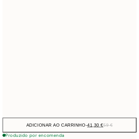
69,3
50x70 cm
Sem moldura
ADICIONAR AO CARRINHO
-
41,30 €
59 €
Produzido por encomenda