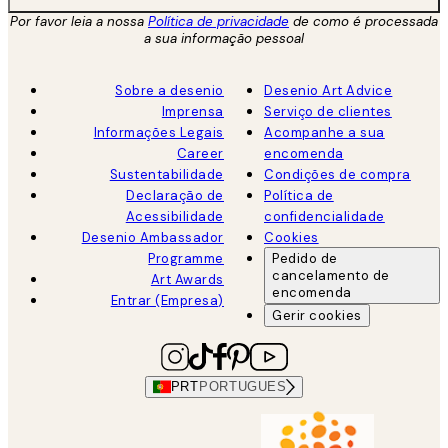
Por favor leia a nossa
Política de privacidade
de como é processada
a sua informação pessoal
Sobre a desenio
Desenio Art Advice
Imprensa
Serviço de clientes
Informações Legais
Acompanhe a sua
Career
encomenda
Sustentabilidade
Condições de compra
Declaração de
Política de
Acessibilidade
confidencialidade
Desenio Ambassador
Cookies
Programme
Pedido de
cancelamento de
Art Awards
encomenda
Entrar (Empresa)
Gerir cookies
PRT
PORTUGUES