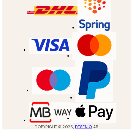
COPYRIGHT ©
2026
,
DESENIO
AB