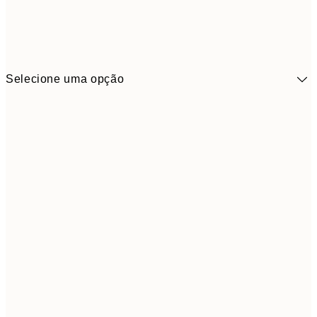
Selecione uma opção
41,3
30x40 cm