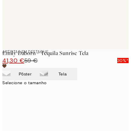
ARTISTAS EM DESTAQUE
Emily Daborn - Tequila Sunrise Tela
41,30 €
59 €
30%*
Pôster
Tela
Selecione o tamanho