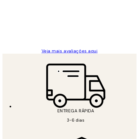
de
...
clientes
2 jun.
guilhermina g
Veja mais avaliações aqui
ENTREGA RÁPIDA
3-6 dias