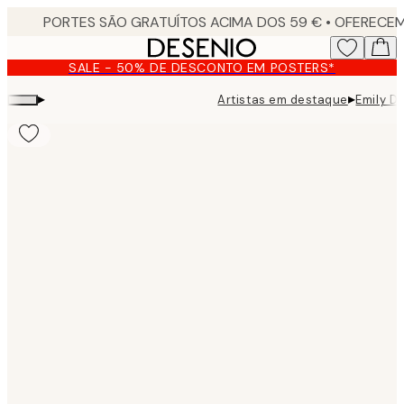
Skip
to
main
SALE - 50% DE DESCONTO EM POSTERS*
content.
▸
▸
Artistas em destaque
Emily Da
Product
images