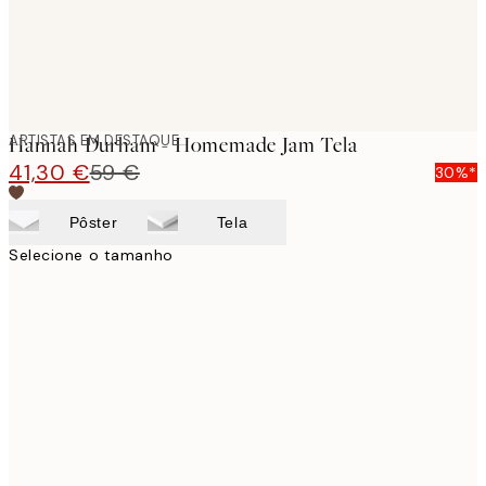
ARTISTAS EM DESTAQUE
Hannah Durham - Homemade Jam Tela
41,30 €
59 €
30%*
Pôster
Tela
Selecione o tamanho