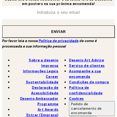
em posters na sua próxima encomenda!
*
Email
ENVIAR
Por favor leia a nossa
Política de privacidade
de como é
processada a sua informação pessoal
Sobre a desenio
Desenio Art Advice
Imprensa
Serviço de clientes
Informações Legais
Acompanhe a sua
Career
encomenda
Sustentabilidade
Condições de compra
Declaração de
Política de
Acessibilidade
confidencialidade
Desenio Ambassador
Cookies
Programme
Pedido de
cancelamento de
Art Awards
encomenda
Entrar (Empresa)