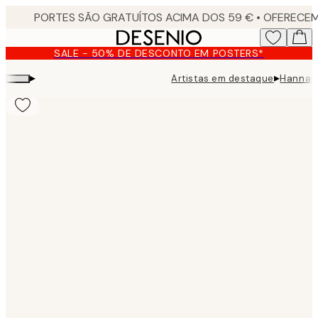
Skip
to
main
SALE - 50% DE DESCONTO EM POSTERS*
content.
▸
▸
Artistas em destaque
Hannah
Product
images