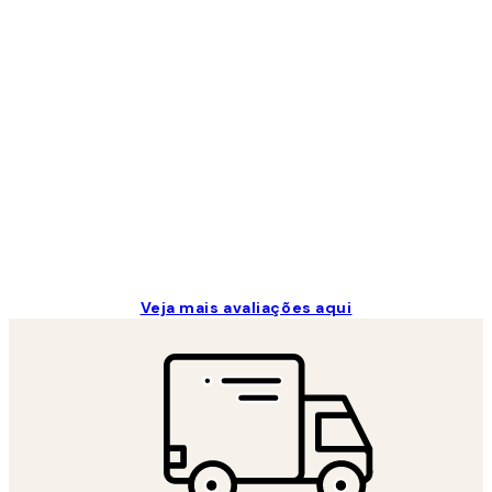
Avaliações
de
clientes
...
2 jun.
guilhermina g
Veja mais avaliações aqui