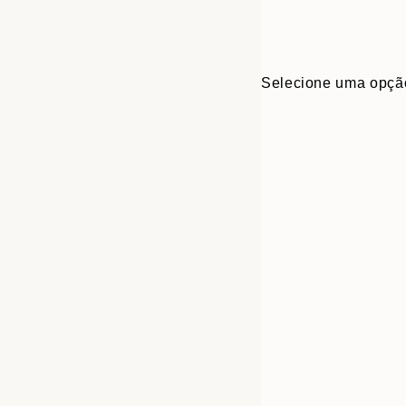
Selecione uma opçã
30x40 cm
50x70 cm