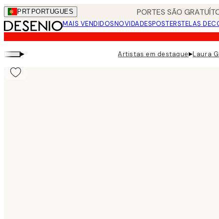
Skip
PORTES SÃO GRATUÍTO
PRT
PORTUGUES
to
MAIS VENDIDOS
NOVIDADES
POSTERS
TELAS DEC
main
content.
▸
▸
Artistas em destaque
Laura G