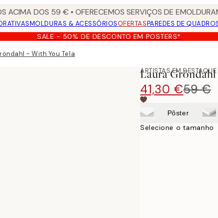
S ACIMA DOS 59 € • OFERECEMOS SERVIÇOS DE EMOLDURAM
ORATIVAS
MOLDURAS & ACESSÓRIOS
OFERTAS
PAREDES DE QUADRO
SALE - 50% DE DESCONTO EM POSTERS*
röndahl - With You Tela
ARTISTAS EM DESTAQUE
Laura Gröndahl 
41,30 €
59 €
Pôster
Selecione o tamanho