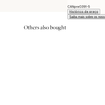
CANpre0391-5
Histórico de preço
Saiba mais sobre os noss
Others also bought