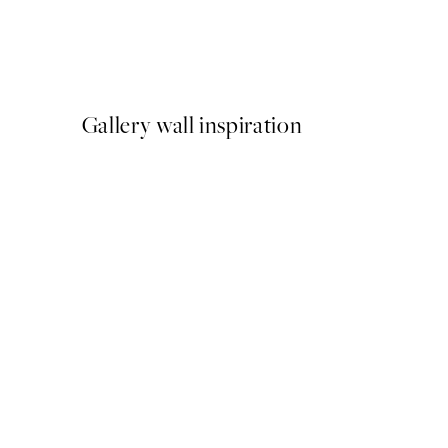
Earth Toned Pack de Poste
A partir de 23,94 €
39,90 €
Gallery wall inspiration