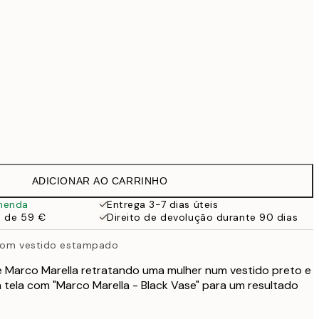
99 €
Sem moldura
ADICIONAR AO CARRINHO
menda
Entrega 3-7 dias úteis
a de 59 €
Direito de devolução durante 90 dias
 com vestido estampado
de Marco Marella retratando uma mulher num vestido preto e
tela com "Marco Marella - Black Vase" para um resultado