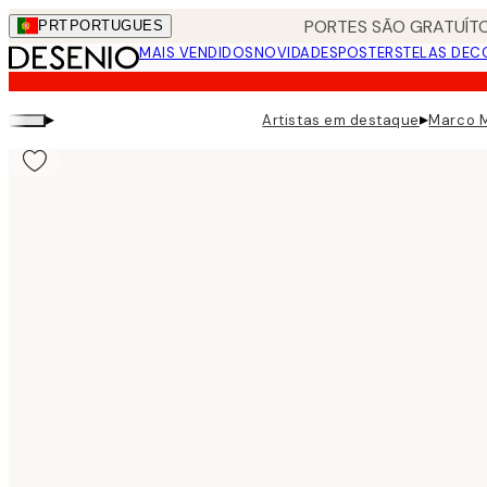
Skip
PORTES SÃO GRATUÍTO
PRT
PORTUGUES
to
MAIS VENDIDOS
NOVIDADES
POSTERS
TELAS DEC
main
content.
▸
▸
Artistas em destaque
Marco M