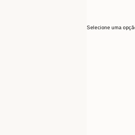
Selecione uma opçã
30x40 cm
50x70 cm