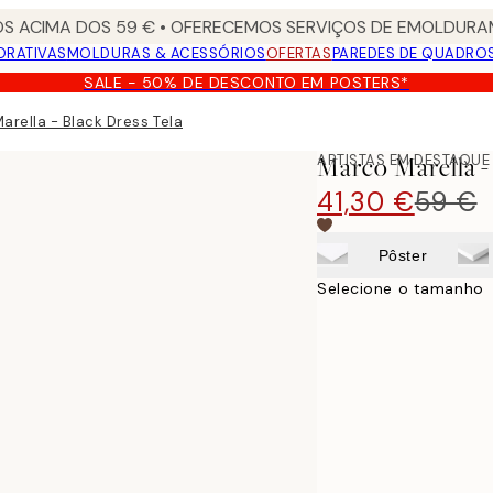
S ACIMA DOS 59 € • OFERECEMOS SERVIÇOS DE EMOLDURAM
ORATIVAS
MOLDURAS & ACESSÓRIOS
OFERTAS
PAREDES DE QUADRO
SALE - 50% DE DESCONTO EM POSTERS*
arella - Black Dress Tela
ARTISTAS EM DESTAQUE
Marco Marella -
41,30 €
59 €
Pôster
Selecione o tamanho