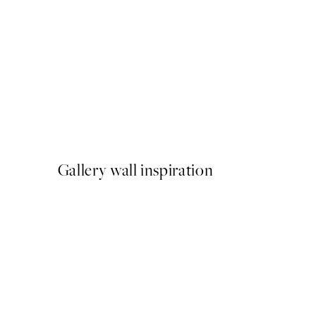
-40%
Abstract Landscape Pack de
A partir de 23,94 €
39,90 €
Gallery wall inspiration