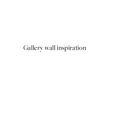
-40%
Abstract Landscape Pack de
A partir de 23,94 €
39,90 €
Gallery wall inspiration