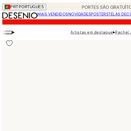
Skip
PORTES SÃO GRATUÍTO
PRT
PORTUGUES
to
MAIS VENDIDOS
NOVIDADES
POSTERS
TELAS DEC
main
content.
▸
▸
Artistas em destaque
Rachel 