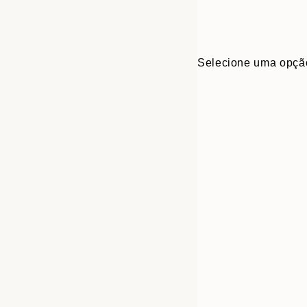
Selecione uma opçã
30x40 cm
50x70 cm