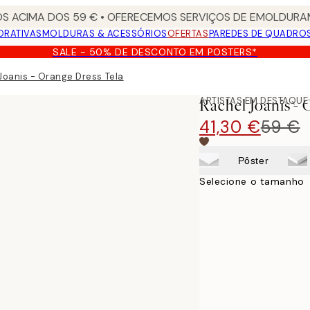
S ACIMA DOS 59 € • OFERECEMOS SERVIÇOS DE EMOLDURAM
ORATIVAS
MOLDURAS & ACESSÓRIOS
OFERTAS
PAREDES DE QUADRO
SALE - 50% DE DESCONTO EM POSTERS*
Joanis - Orange Dress Tela
ARTISTAS EM DESTAQUE
Rachel Joanis - 
41,30 €
59 €
Pôster
Selecione o tamanho