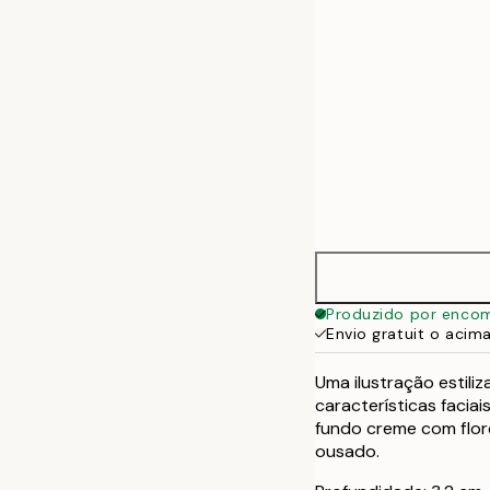
Produzido por enco
Envio gratuit o acim
Uma ilustração estil
características facia
fundo creme com flores
ousado.