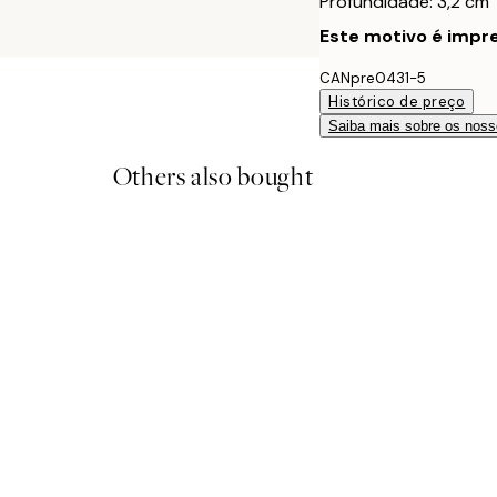
Profundidade: 3,2 cm
Este motivo é impre
CANpre0431-5
Histórico de preço
Saiba mais sobre os noss
Others also bought