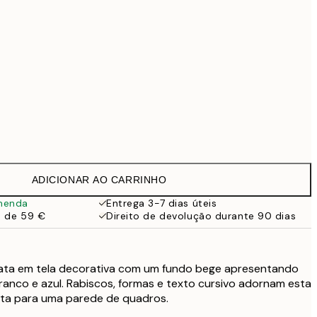
99 €
Sem moldura
ADICIONAR AO CARRINHO
menda
Entrega 3-7 dias úteis
a de 59 €
Direito de devolução durante 90 dias
ata em tela decorativa com um fundo bege apresentando
anco e azul. Rabiscos, formas e texto cursivo adornam esta
eita para uma parede de quadros.