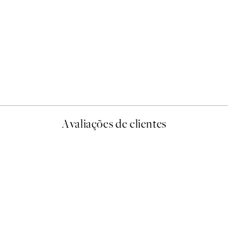
-40%
Earth Toned Pack de Poste
A partir de 23,94 €
39,90 €
Avaliações de clientes