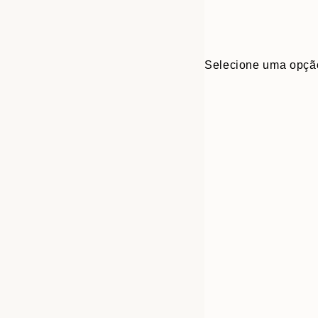
Selecione uma opçã
30x40 cm
50x70 cm