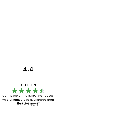
4.4
Avaliações
de
...
EXCELLENT
clientes
Com base em 108380 avaliações.
Veja algumas das avaliações aqui.
2 jun.
guilhermina g