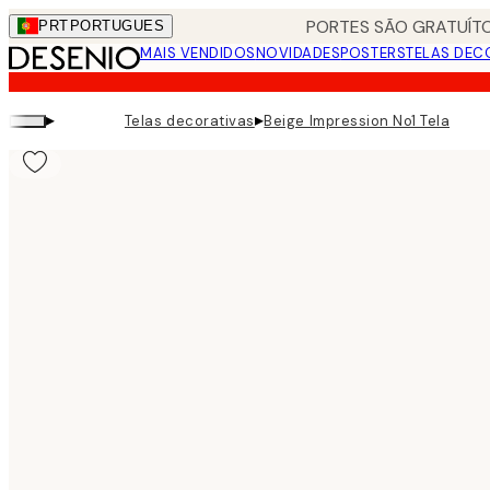
Skip
PORTES SÃO GRATUÍTO
PRT
PORTUGUES
to
MAIS VENDIDOS
NOVIDADES
POSTERS
TELAS DEC
main
content.
▸
▸
Telas decorativas
Beige Impression No1 Tela