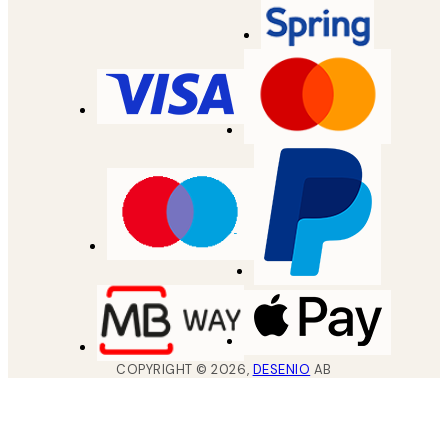
COPYRIGHT ©
2026
,
DESENIO
AB