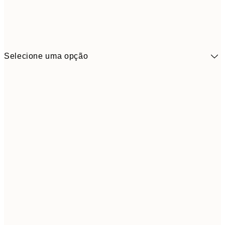
Selecione uma opção
41,3
30x40 cm