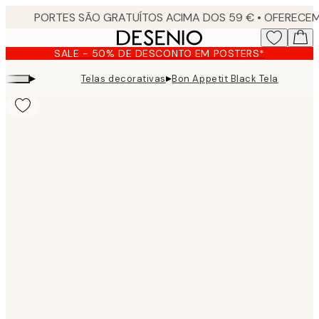
Skip
to
main
SALE - 50% DE DESCONTO EM POSTERS*
content.
▸
▸
Telas decorativas
Bon Appetit Black Tela
Product
images