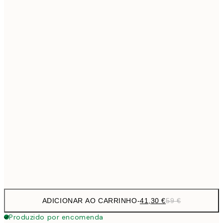
69,3
50x70 cm
Sem moldura
ADICIONAR AO CARRINHO
-
41,30 €
59 €
Produzido por encomenda