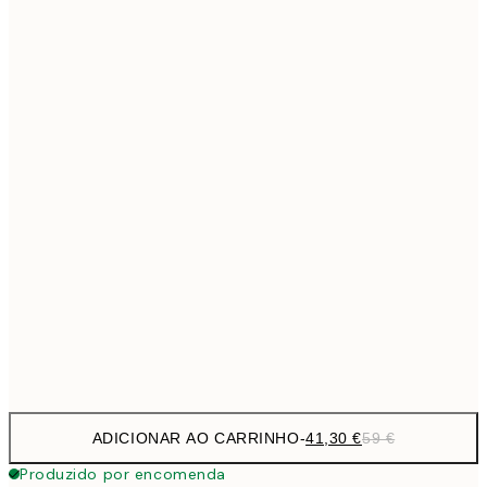
69,3
50x70 cm
Sem moldura
ADICIONAR AO CARRINHO
-
41,30 €
59 €
Produzido por encomenda