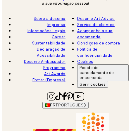
a sua informação pessoal
Sobre a desenio
Desenio Art Advice
Imprensa
Serviço de clientes
Informações Legais
Acompanhe a sua
Career
encomenda
Sustentabilidade
Condições de compra
Declaração de
Política de
Acessibilidade
confidencialidade
Desenio Ambassador
Cookies
Programme
Pedido de
cancelamento de
Art Awards
encomenda
Entrar (Empresa)
Gerir cookies
PRT
PORTUGUES