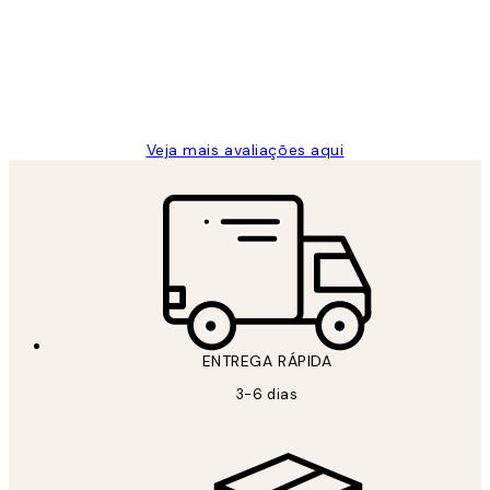
clientes
2 jun.
guilhermina g
Veja mais avaliações aqui
ENTREGA RÁPIDA
3-6 dias