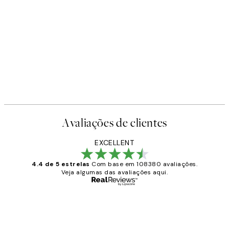
-40%
Earth Toned Pack de Posters
A partir de 23,94 €
39,90 €
Avaliações de clientes
EXCELLENT
4.4 de 5 estrelas
Com base em 108380 avaliações.
Veja algumas das avaliações aqui.
Comprador verificado
Avaliações
de
...