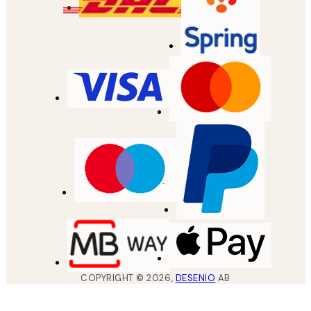
COPYRIGHT ©
2026
,
DESENIO
AB