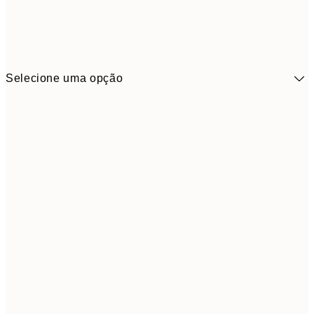
Selecione uma opção
41,3
30x40 cm