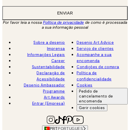
ENVIAR
Por favor leia a nossa
Política de privacidade
de como é processada
a sua informação pessoal
Sobre a desenio
Desenio Art Advice
Imprensa
Serviço de clientes
Informações Legais
Acompanhe a sua
Career
encomenda
Sustentabilidade
Condições de compra
Declaração de
Política de
Acessibilidade
confidencialidade
Desenio Ambassador
Cookies
Programme
Pedido de
cancelamento de
Art Awards
encomenda
Entrar (Empresa)
Gerir cookies
PRT
PORTUGUES