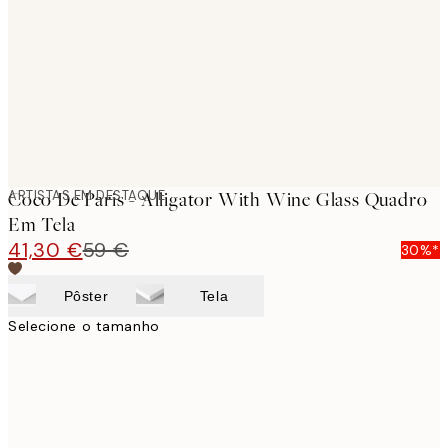
images
ARTISTAS EM DESTAQUE
Coco De Paris - Alligator With Wine Glass Quadro
Em Tela
41,30 €
59 €
30%*
Pôster
Tela
Selecione o tamanho