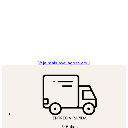
Comprador verificado
Avaliações
de
...
clientes
2 jun.
guilhermina g
Veja mais avaliações aqui
ENTREGA RÁPIDA
3-6 dias