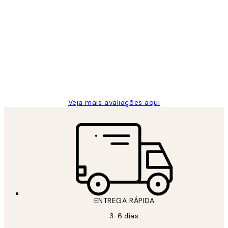
Comprador verificado
Avaliações
de
...
clientes
2 jun.
guilhermina g
Veja mais avaliações aqui
ENTREGA RÁPIDA
3-6 dias