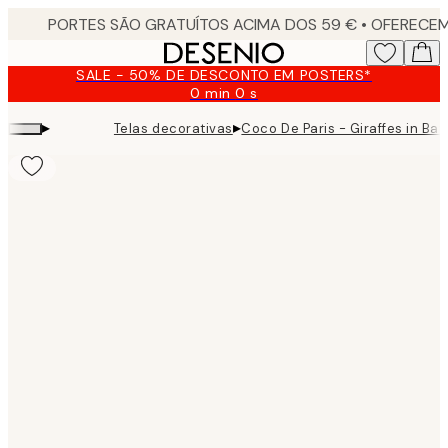
Skip
to
main
SALE - 50% DE DESCONTO EM POSTERS*
content.
0 min
0 s
Válido
até:
▸
▸
Telas decorativas
Coco De Paris - Giraffes in Ba
2026-
08-
09
Product