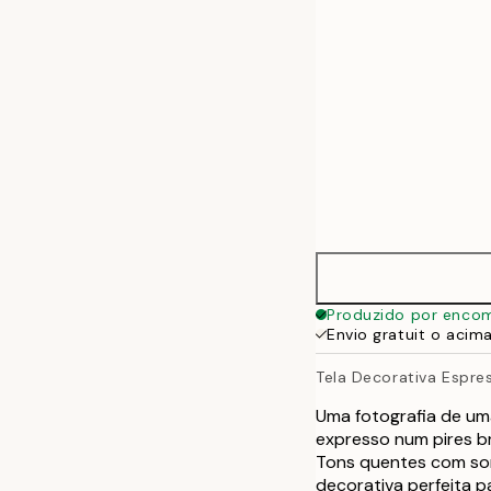
70x100 cm
100x140 cm
Produzido por enco
Envio gratuit o acim
Tela Decorativa Espre
Uma fotografia de um
expresso num pires b
Tons quentes com som
decorativa perfeita pa