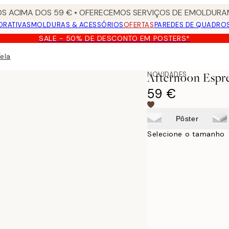
S ACIMA DOS 59 € • OFERECEMOS SERVIÇOS DE EMOLDURAM
ORATIVAS
MOLDURAS & ACESSÓRIOS
OFERTAS
PAREDES DE QUADRO
SALE - 50% DE DESCONTO EM POSTERS*
ela
NOVIDADES
Afternoon Espre
59 €
Pôster
Selecione o tamanho