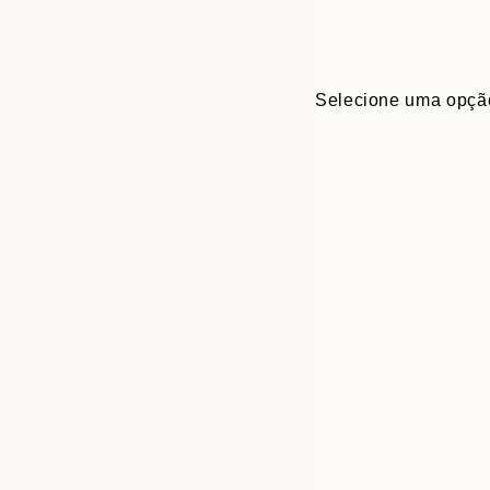
Selecione uma opçã
30x40 cm
50x70 cm