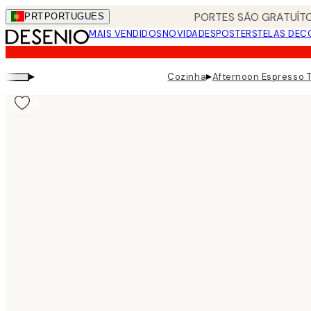
Skip
PORTES SÃO GRATUÍTO
PRT
PORTUGUES
to
MAIS VENDIDOS
NOVIDADES
POSTERS
TELAS DEC
main
content.
▸
▸
Cozinha
Afternoon Espresso T