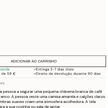
169 €
519 €
Sem moldura
ADICIONAR AO CARRINHO
menda
Entrega 3-7 dias úteis
a de 59 €
Direito de devolução durante 90 dias
sso
a pessoa a segurar uma pequena chávena branca de café
ranco. A pessoa veste uma camisa amarela e calções claros.
bras suaves criam uma atmosfera acolhedora. A tela
ra a sua cozinha ou sala de jantar.