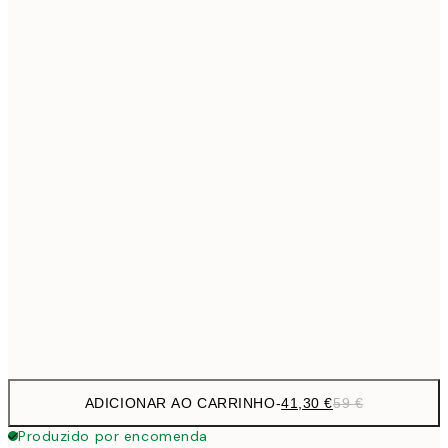
69,3
50x70 cm
Sem moldura
ADICIONAR AO CARRINHO
-
41,30 €
59 €
Produzido por encomenda