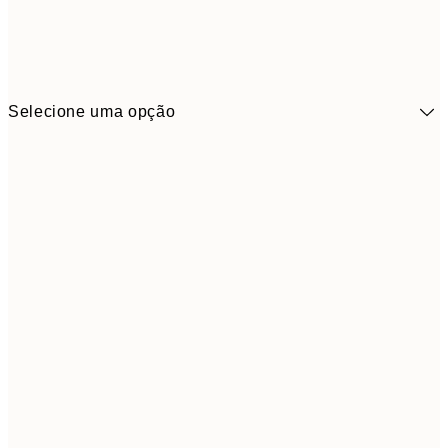
Selecione uma opção
41,3
30x40 cm