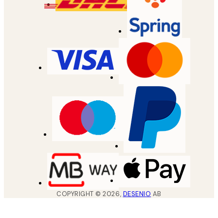
COPYRIGHT ©
2026
,
DESENIO
AB