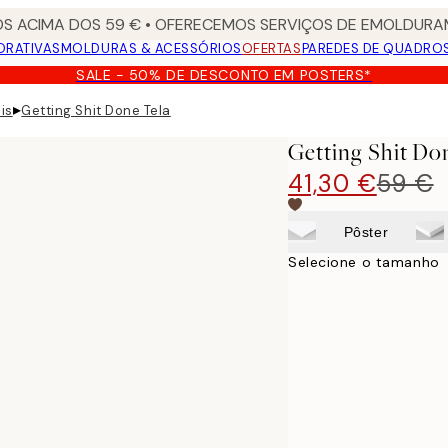
S ACIMA DOS 59 € • OFERECEMOS SERVIÇOS DE EMOLDURAM
ORATIVAS
MOLDURAS & ACESSÓRIOS
OFERTAS
PAREDES DE QUADRO
SALE - 50% DE DESCONTO EM POSTERS*
▸
is
Getting Shit Done Tela
Getting Shit Do
41,30 €
59 €
Pôster
Selecione o tamanho