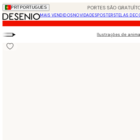
Skip
PORTES SÃO GRATUÍTO
PRT
PORTUGUES
to
MAIS VENDIDOS
NOVIDADES
POSTERS
TELAS DEC
main
content.
▸
Ilustrações de anima