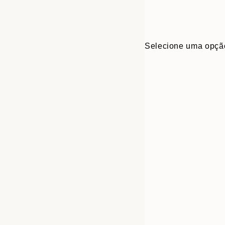
Selecione uma opçã
30x40 cm
50x70 cm