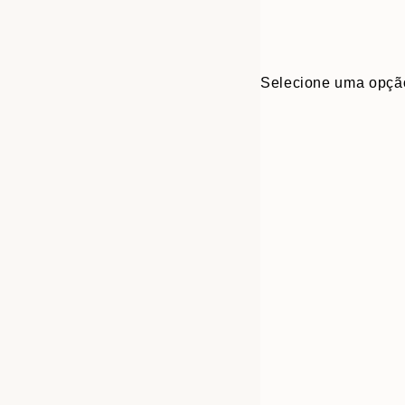
Selecione uma opçã
30x40 cm
50x70 cm