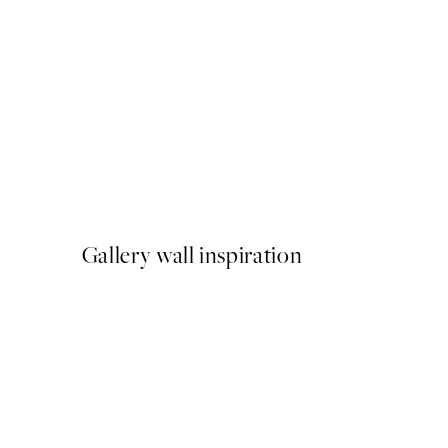
-40%
Shifting Sands Pack de Post
A partir de 26,34 €
43,90 €
Gallery wall inspiration