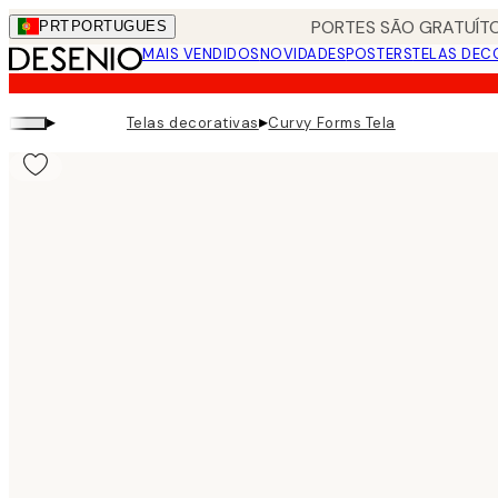
Skip
PORTES SÃO GRATUÍTO
PRT
PORTUGUES
to
MAIS VENDIDOS
NOVIDADES
POSTERS
TELAS DEC
main
content.
▸
▸
Telas decorativas
Curvy Forms Tela