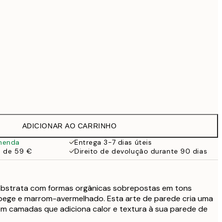
99 €
Sem moldura
ADICIONAR AO CARRINHO
menda
Entrega 3-7 dias úteis
a de 59 €
Direito de devolução durante 90 dias
abstrata com formas orgânicas sobrepostas em tons
bege e marrom-avermelhado. Esta arte de parede cria uma
em camadas que adiciona calor e textura à sua parede de