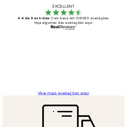
EXCELLENT
4.4 de 5 estrelas
Com base em 108380 avaliações.
Veja algumas das avaliações aqui.
Comprador verificado
Avaliações
de
...
clientes
2 jun.
guilhermina g
Veja mais avaliações aqui