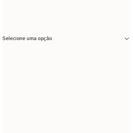
Selecione uma opção
41,3
30x40 cm