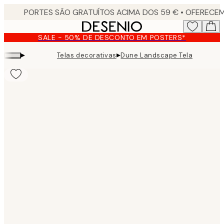
Skip
to
main
SALE - 50% DE DESCONTO EM POSTERS*
content.
▸
▸
Telas decorativas
Dune Landscape Tela
Product
images