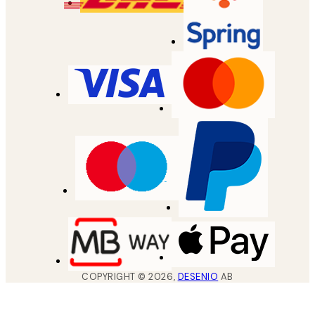
COPYRIGHT ©
2026
,
DESENIO
AB