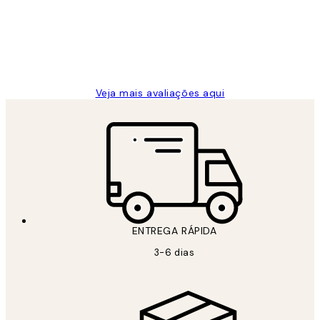
clientes
2 jun.
guilhermina g
Veja mais avaliações aqui
ENTREGA RÁPIDA
3-6 dias