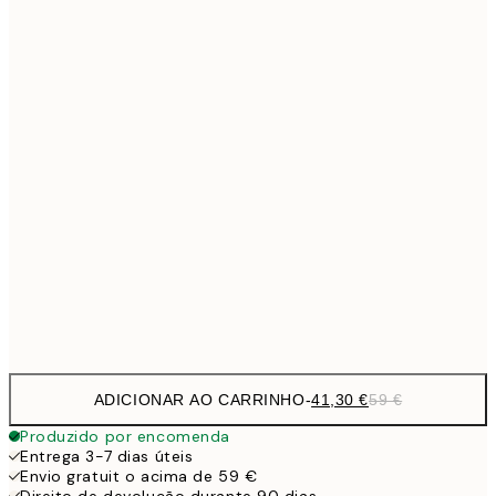
Sem moldura
ADICIONAR AO CARRINHO
-
41,30 €
59 €
Produzido por encomenda
Entrega 3-7 dias úteis
Envio gratuit o acima de 59 €
Direito de devolução durante 90 dias