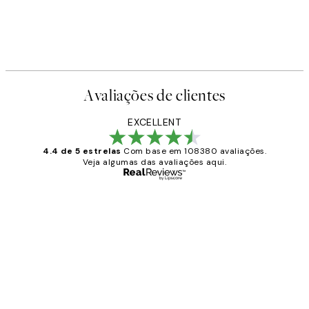
Avaliações de clientes
EXCELLENT
4.4 de 5 estrelas
Com base em 108380 avaliações.
Veja algumas das avaliações aqui.
Comprador verificado
Avaliações
de
...
clientes
2 jun.
guilhermina g