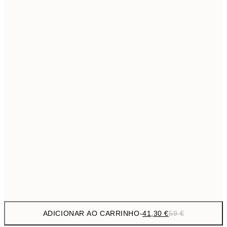
118,3
70x100 cm
1
Sem moldura
ADICIONAR AO CARRINHO
-
41,30 €
59 €