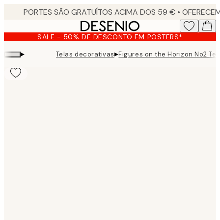
Skip
to
main
SALE - 50% DE DESCONTO EM POSTERS*
content.
▸
▸
Telas decorativas
Figures on the Horizon No2 Tel
Product
images