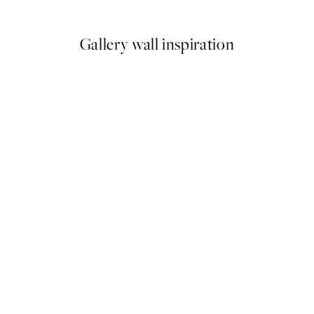
€
A partir de 6,50 €
13 €
Gallery wall inspiration