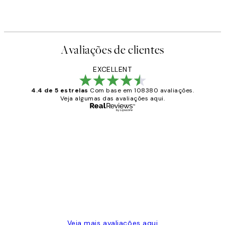
Avaliações de clientes
EXCELLENT
4.4 de 5 estrelas
Com base em 108380 avaliações.
Veja algumas das avaliações aqui.
Comprador verificado
Avaliações
de
...
clientes
2 jun.
guilhermina g
Veja mais avaliações aqui