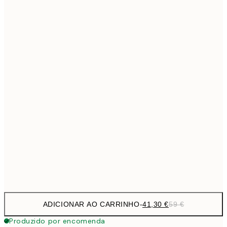
118,3
70x100 cm
1
Sem moldura
ADICIONAR AO CARRINHO
-
41,30 €
59 €
Produzido por encomenda