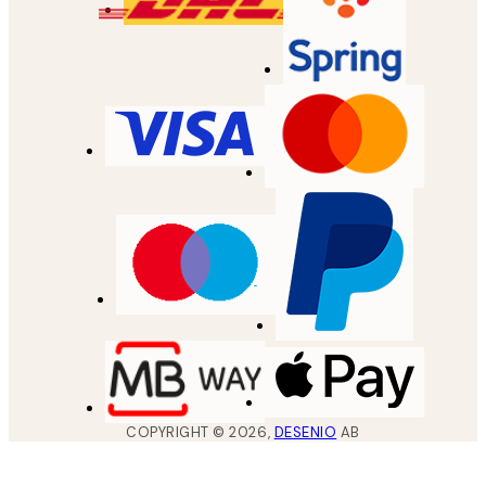
COPYRIGHT ©
2026
,
DESENIO
AB