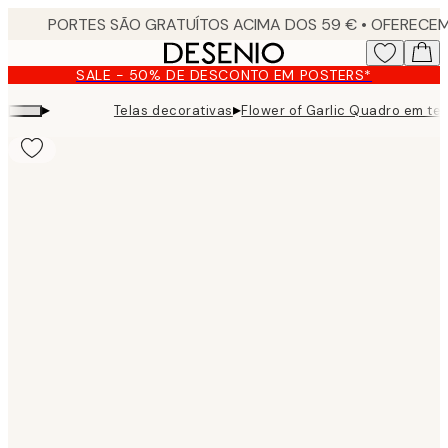
Skip
to
main
SALE - 50% DE DESCONTO EM POSTERS*
content.
▸
▸
Telas decorativas
Flower of Garlic Quadro em tel
Product
images