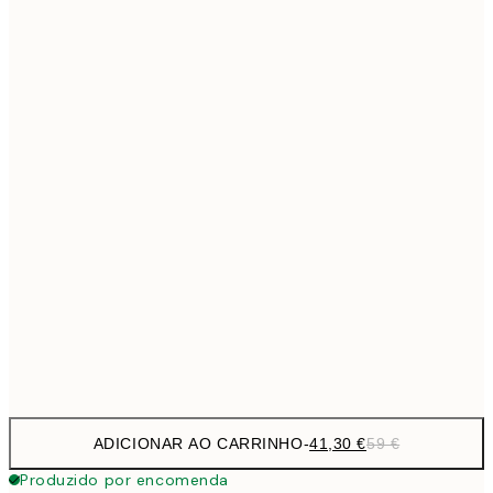
69,3
50x70 cm
Sem moldura
ADICIONAR AO CARRINHO
-
41,30 €
59 €
Produzido por encomenda