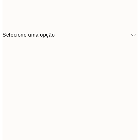
Selecione uma opção
41,3
30x40 cm