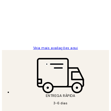
Comprador verificado
Avaliações
de
...
clientes
2 jun.
guilhermina g
Veja mais avaliações aqui
ENTREGA RÁPIDA
3-6 dias