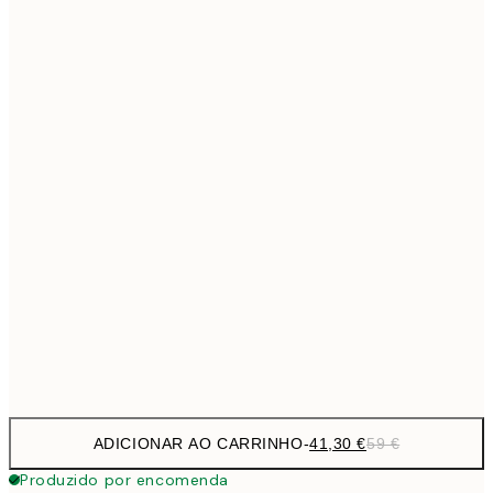
69,3
50x70 cm
Sem moldura
ADICIONAR AO CARRINHO
-
41,30 €
59 €
Produzido por encomenda