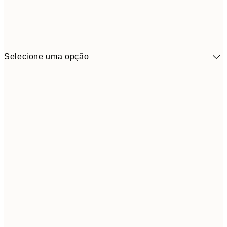
Selecione uma opção
41,3
30x40 cm