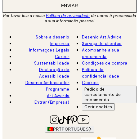
ENVIAR
Por favor leia a nossa
Política de privacidade
de como é processada
a sua informação pessoal
Sobre a desenio
Desenio Art Advice
Imprensa
Serviço de clientes
Informações Legais
Acompanhe a sua
Career
encomenda
Sustentabilidade
Condições de compra
Declaração de
Política de
Acessibilidade
confidencialidade
Desenio Ambassador
Cookies
Programme
Pedido de
cancelamento de
Art Awards
encomenda
Entrar (Empresa)
Gerir cookies
PRT
PORTUGUES