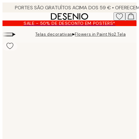
Skip
to
main
SALE - 50% DE DESCONTO EM POSTERS*
content.
▸
▸
Telas decorativas
Flowers in Paint No2 Tela
Product
images