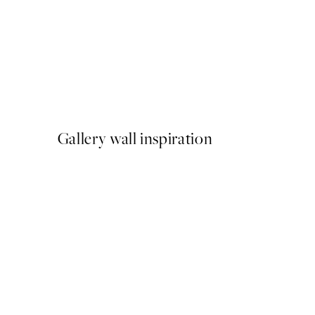
-40%
Earth Toned Pack de Poste
A partir de 23,94 €
39,90 €
Gallery wall inspiration