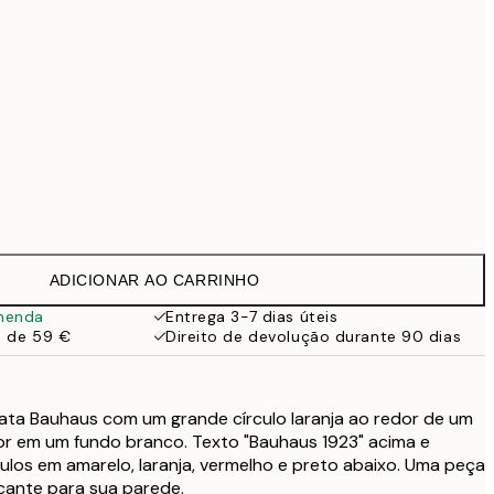
99 €
Sem moldura
ADICIONAR AO CARRINHO
menda
Entrega 3-7 dias úteis
a de 59 €
Direito de devolução durante 90 dias
rata Bauhaus com um grande círculo laranja ao redor de um
or em um fundo branco. Texto "Bauhaus 1923" acima e
los em amarelo, laranja, vermelho e preto abaixo. Uma peça
ante para sua parede.