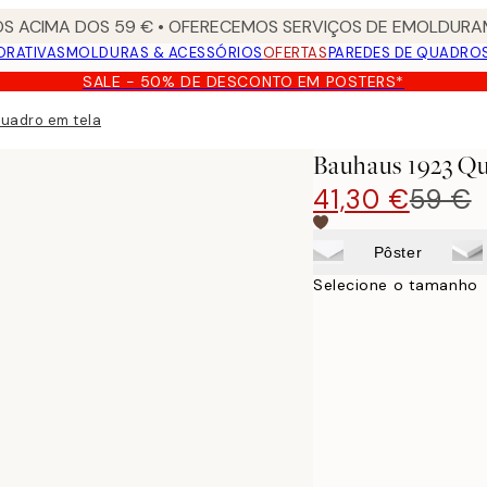
S ACIMA DOS 59 € • OFERECEMOS SERVIÇOS DE EMOLDURAM
ORATIVAS
MOLDURAS & ACESSÓRIOS
OFERTAS
PAREDES DE QUADRO
SALE - 50% DE DESCONTO EM POSTERS*
uadro em tela
Bauhaus 1923 Q
41,30 €
59 €
Pôster
Selecione o tamanho