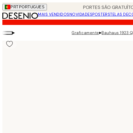
Skip
PORTES SÃO GRATUÍTO
PRT
PORTUGUES
to
MAIS VENDIDOS
NOVIDADES
POSTERS
TELAS DEC
main
content.
▸
▸
Graficamente
Bauhaus 1923 Q