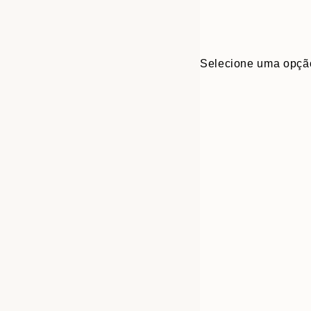
Selecione uma opçã
30x40 cm
50x70 cm