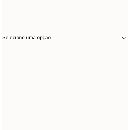
Selecione uma opção
41,3
30x40 cm