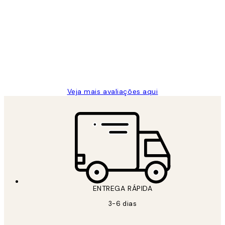
Avaliações
de
...
clientes
2 jun.
guilhermina g
Veja mais avaliações aqui
ENTREGA RÁPIDA
3-6 dias