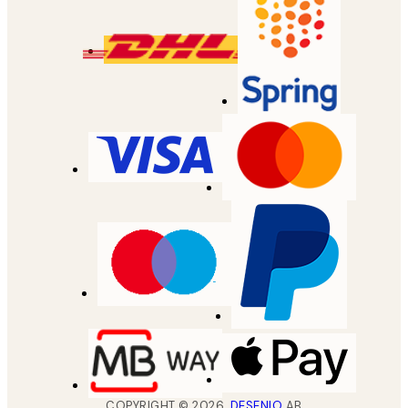
COPYRIGHT ©
2026
,
DESENIO
AB