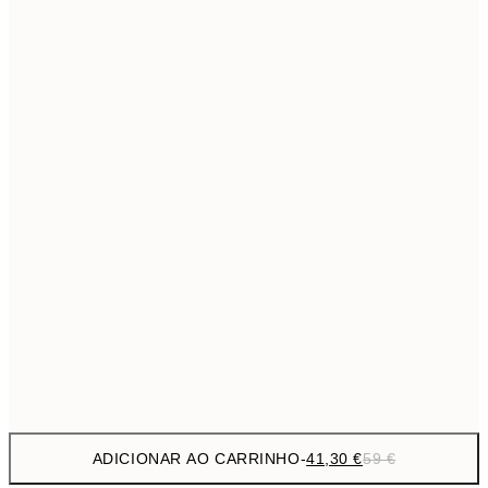
69,3
50x70 cm
Sem moldura
ADICIONAR AO CARRINHO
-
41,30 €
59 €