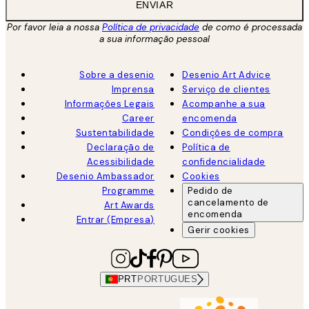
ENVIAR
Por favor leia a nossa
Política de privacidade
de como é processada
a sua informação pessoal
Sobre a desenio
Desenio Art Advice
Imprensa
Serviço de clientes
Informações Legais
Acompanhe a sua
Career
encomenda
Sustentabilidade
Condições de compra
Declaração de
Política de
Acessibilidade
confidencialidade
Desenio Ambassador
Cookies
Programme
Pedido de
cancelamento de
Art Awards
encomenda
Entrar (Empresa)
Gerir cookies
PRT
PORTUGUES