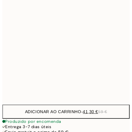
Sem moldura
ADICIONAR AO CARRINHO
-
41,30 €
59 €
Produzido por encomenda
Entrega 3-7 dias úteis
Envio gratuit o acima de 59 €