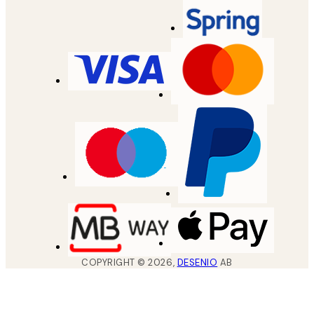
COPYRIGHT ©
2026
,
DESENIO
AB