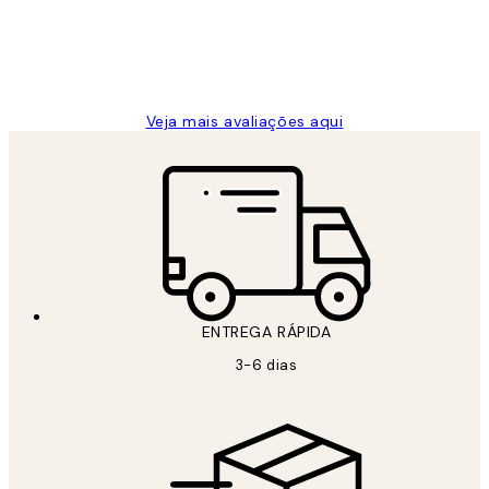
2 jun.
guilhermina g
Veja mais avaliações aqui
ENTREGA RÁPIDA
3-6 dias