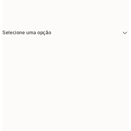
Selecione uma opção
41,3
30x40 cm