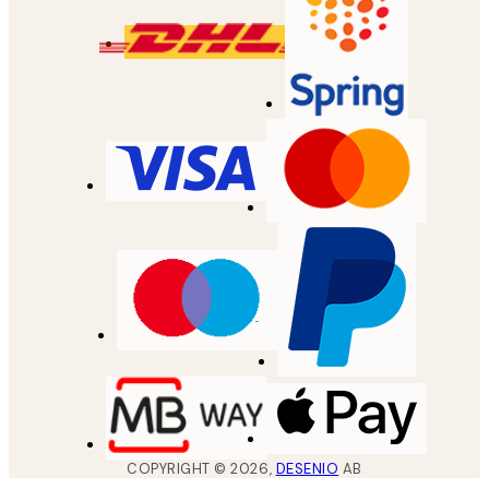
COPYRIGHT ©
2026
,
DESENIO
AB