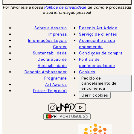
Por favor leia a nossa
Política de privacidade
de como é processada
a sua informação pessoal
Sobre a desenio
Desenio Art Advice
Imprensa
Serviço de clientes
Informações Legais
Acompanhe a sua
Career
encomenda
Sustentabilidade
Condições de compra
Declaração de
Política de
Acessibilidade
confidencialidade
Desenio Ambassador
Cookies
Programme
Pedido de
cancelamento de
Art Awards
encomenda
Entrar (Empresa)
Gerir cookies
PRT
PORTUGUES