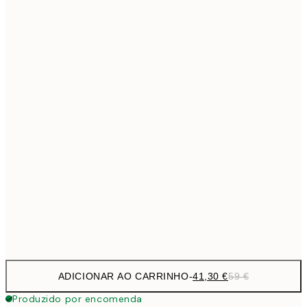
69,3
50x70 cm
Sem moldura
ADICIONAR AO CARRINHO
-
41,30 €
59 €
Produzido por encomenda