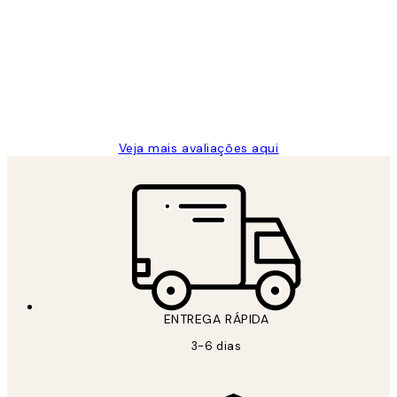
de
...
clientes
2 jun.
guilhermina g
Veja mais avaliações aqui
ENTREGA RÁPIDA
3-6 dias