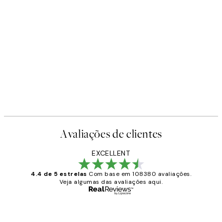
-40%
Earth Toned Pack de Posters
A partir de 23,94 €
39,90 €
Avaliações de clientes
EXCELLENT
4.4 de 5 estrelas
Com base em 108380 avaliações.
Veja algumas das avaliações aqui.
Comprador verificado
Avaliações