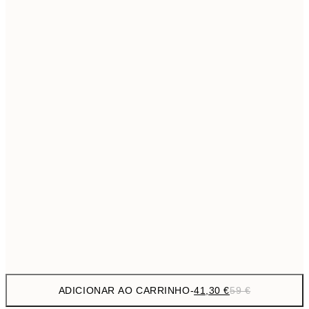
69,3
50x70 cm
Sem moldura
ADICIONAR AO CARRINHO
-
41,30 €
59 €