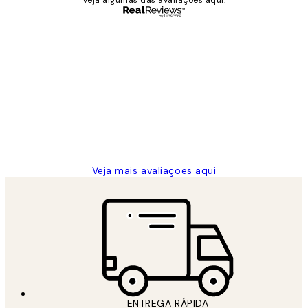
Veja algumas das avaliações aqui.
Comprador verificado
Avaliações
de
...
clientes
2 jun.
guilhermina g
Veja mais avaliações aqui
ENTREGA RÁPIDA