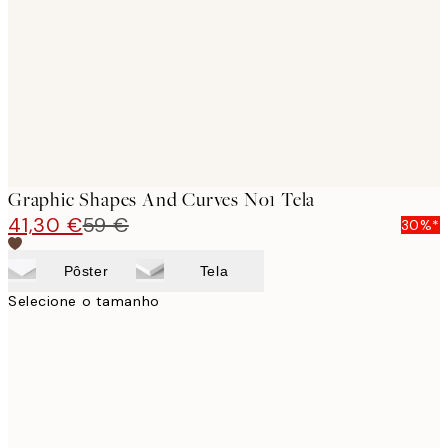
images
Graphic Shapes And Curves No1 Tela
41,30 €
59 €
30%*
Pôster
Tela
Selecione o tamanho