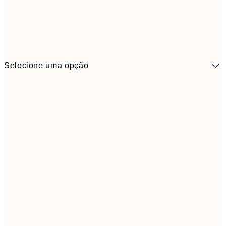
Selecione uma opção
41,3
30x40 cm