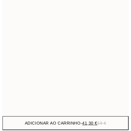
69,3
50x70 cm
Sem moldura
ADICIONAR AO CARRINHO
-
41,30 €
59 €