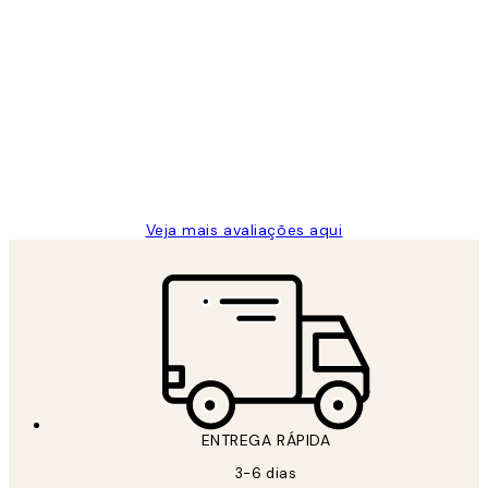
Comprador verificado
Avaliações
de
...
clientes
2 jun.
guilhermina g
Veja mais avaliações aqui
ENTREGA RÁPIDA
3-6 dias