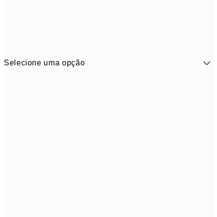
Selecione uma opção
41,3
30x40 cm