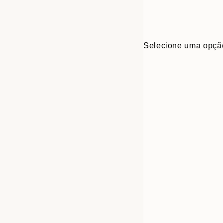
Selecione uma opçã
30x40 cm
50x70 cm