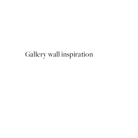
-40%
Shifting Sands Pack de Post
A partir de 26,34 €
43,90 €
Gallery wall inspiration