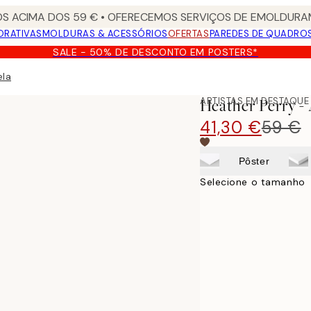
S ACIMA DOS 59 € • OFERECEMOS SERVIÇOS DE EMOLDURAM
ORATIVAS
MOLDURAS & ACESSÓRIOS
OFERTAS
PAREDES DE QUADRO
SALE - 50% DE DESCONTO EM POSTERS*
ela
ARTISTAS EM DESTAQUE
Heather Perry - 
41,30 €
59 €
Pôster
Selecione o tamanho