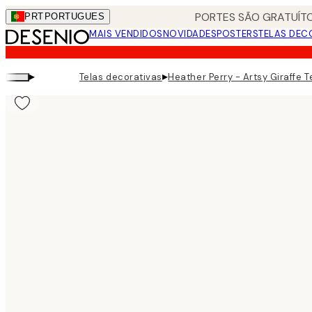
Skip
PORTES SÃO GRATUÍTO
PRT
PORTUGUES
to
MAIS VENDIDOS
NOVIDADES
POSTERS
TELAS DEC
main
content.
▸
▸
Telas decorativas
Heather Perry - Artsy Giraffe T