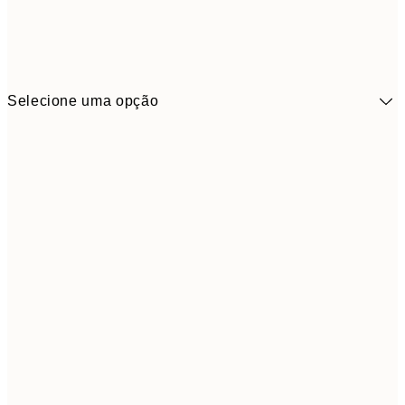
Selecione uma opção
41,3
30x40 cm