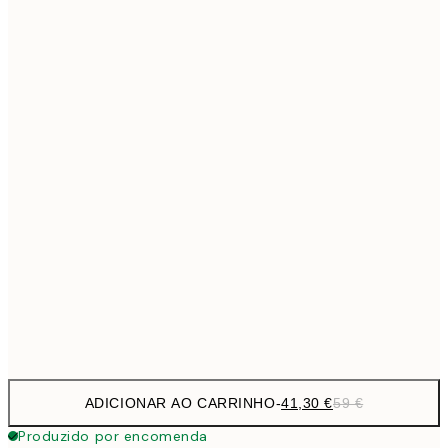
69,3
50x70 cm
Sem moldura
ADICIONAR AO CARRINHO
-
41,30 €
59 €
Produzido por encomenda