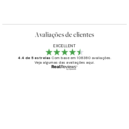
Avaliações de clientes
EXCELLENT
4.4 de 5 estrelas
Com base em 108380 avaliações.
Veja algumas das avaliações aqui.
Comprador verificado
Avaliações
de
...
clientes
2 jun.
guilhermina g