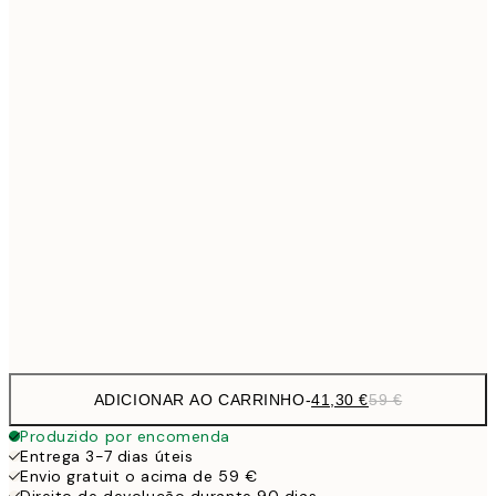
Sem moldura
ADICIONAR AO CARRINHO
-
41,30 €
59 €
Produzido por encomenda
Entrega 3-7 dias úteis
Envio gratuit o acima de 59 €
Direito de devolução durante 90 dias