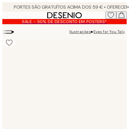
Skip
to
main
SALE - 50% DE DESCONTO EM POSTERS*
content.
▸
▸
Ilustrações
Eyes for You Tela
Product
images