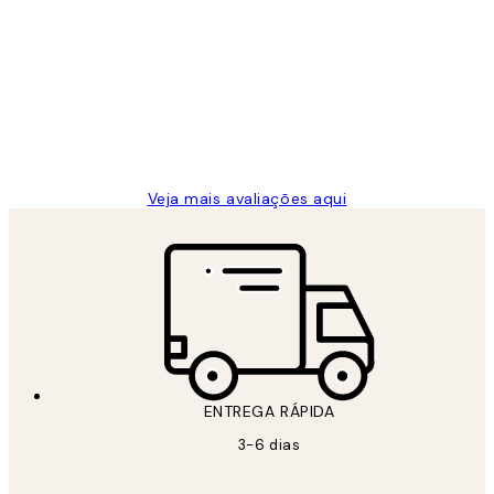
de
...
clientes
2 jun.
guilhermina g
Veja mais avaliações aqui
ENTREGA RÁPIDA
3-6 dias