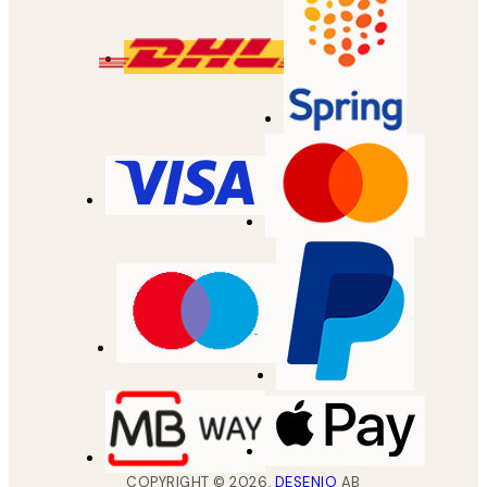
COPYRIGHT ©
2026
,
DESENIO
AB