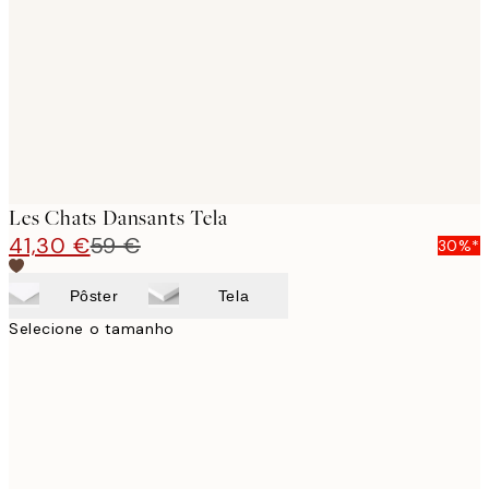
images
Les Chats Dansants Tela
41,30 €
59 €
30%*
Pôster
Tela
Selecione o tamanho