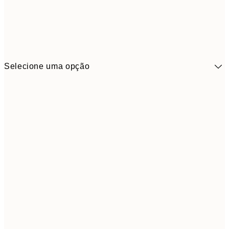
Selecione uma opção
41,3
30x40 cm