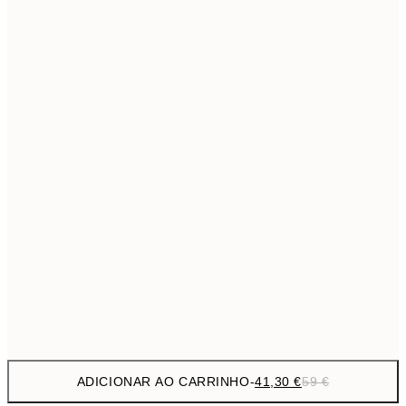
69,3
50x70 cm
Sem moldura
ADICIONAR AO CARRINHO
-
41,30 €
59 €