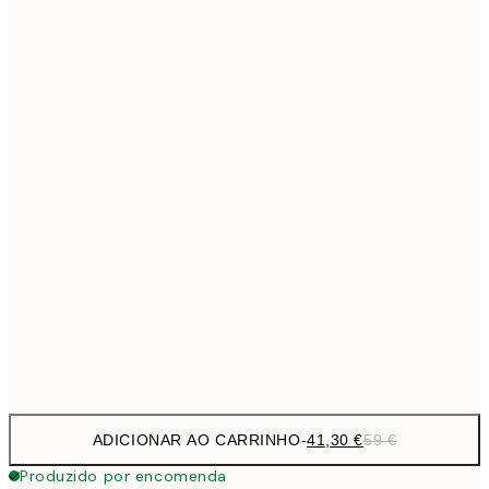
69,3
50x70 cm
Sem moldura
ADICIONAR AO CARRINHO
-
41,30 €
59 €
Produzido por encomenda