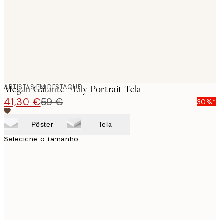
ARTISTAS EM DESTAQUE
Megan Galante - Lily Portrait Tela
41,30 €
59 €
30%*
Pôster
Tela
Selecione o tamanho