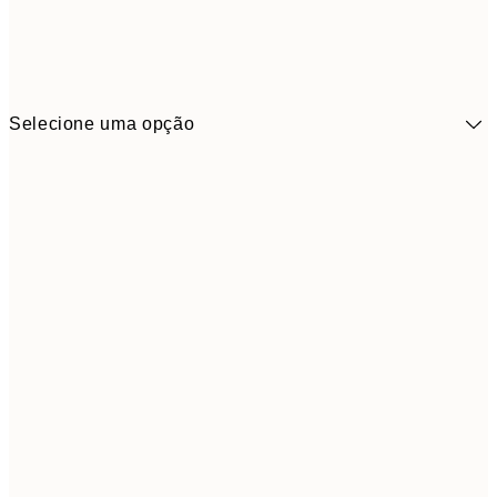
Selecione uma opção
41,3
30x40 cm