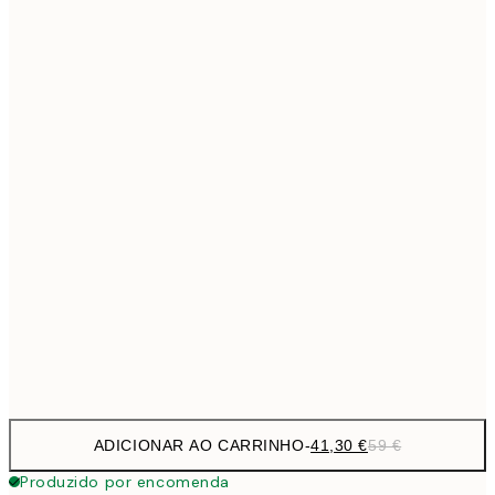
69,3
50x70 cm
Sem moldura
ADICIONAR AO CARRINHO
-
41,30 €
59 €
Produzido por encomenda