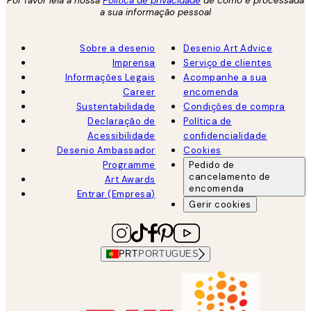
Por favor leia a nossa
Política de privacidade
de como é processada
a sua informação pessoal
Sobre a desenio
Desenio Art Advice
Imprensa
Serviço de clientes
Informações Legais
Acompanhe a sua
Career
encomenda
Sustentabilidade
Condições de compra
Declaração de
Política de
Acessibilidade
confidencialidade
Desenio Ambassador
Cookies
Programme
Pedido de
cancelamento de
Art Awards
encomenda
Entrar (Empresa)
Gerir cookies
PRT
PORTUGUES