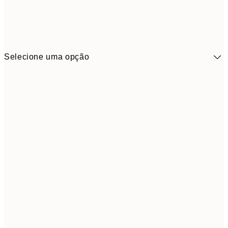
Selecione uma opção
41,3
30x40 cm