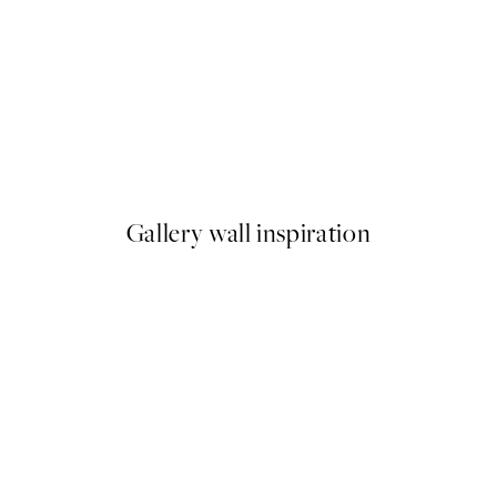
-40%
Earth Toned Pack de Posters
A partir de 23,94 €
39,90 €
Gallery wall inspiration