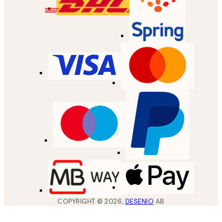
COPYRIGHT ©
2026
,
DESENIO
AB