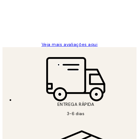
...
clientes
2 jun.
guilhermina g
Veja mais avaliações aqui
ENTREGA RÁPIDA
3-6 dias