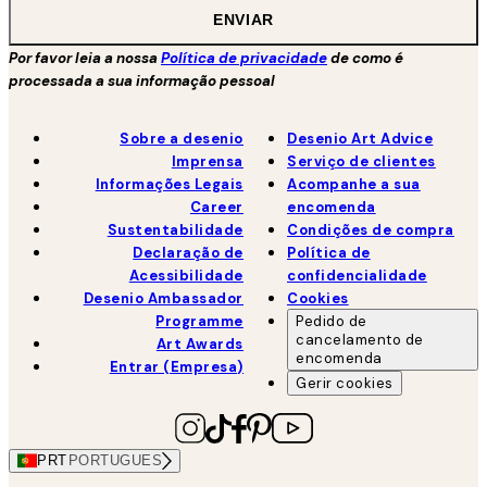
ENVIAR
Por favor leia a nossa
Política de privacidade
de como é
processada a sua informação pessoal
Sobre a desenio
Desenio Art Advice
Imprensa
Serviço de clientes
Informações Legais
Acompanhe a sua
Career
encomenda
Sustentabilidade
Condições de compra
Declaração de
Política de
Acessibilidade
confidencialidade
Desenio Ambassador
Cookies
Programme
Pedido de
cancelamento de
Art Awards
encomenda
Entrar (Empresa)
Gerir cookies
PRT
PORTUGUES