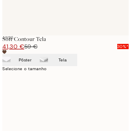
AW25
Soft Contour Tela
41,30 €
59 €
30%*
Pôster
Tela
Selecione o tamanho