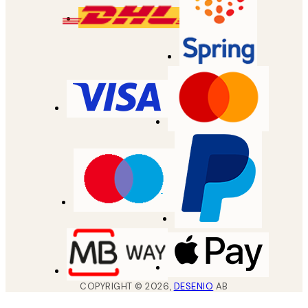
COPYRIGHT ©
2026
,
DESENIO
AB