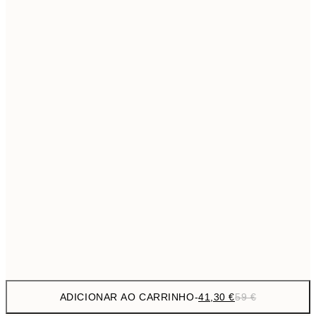
69,3
50x70 cm
Sem moldura
ADICIONAR AO CARRINHO
-
41,30 €
59 €