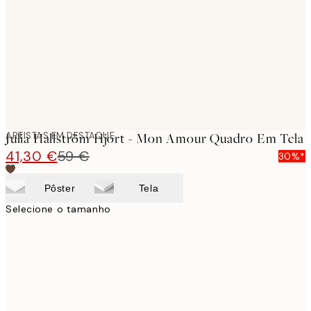
images
ARTISTAS EM DESTAQUE
Julia Hallström Hjort - Mon Amour Quadro Em Tela
41,30 €
59 €
30%*
Pôster
Tela
Selecione o tamanho