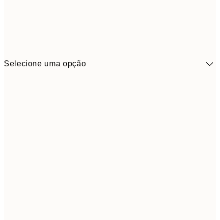
Selecione uma opção
41,3
30x40 cm