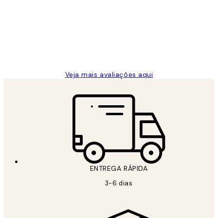
de
...
clientes
2 jun.
guilhermina g
Veja mais avaliações aqui
ENTREGA RÁPIDA
3-6 dias