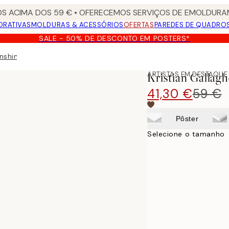
S ACIMA DOS 59 € • OFERECEMOS SERVIÇOS DE EMOLDURAM
ORATIVAS
MOLDURAS & ACESSÓRIOS
OFERTAS
PAREDES DE QUADRO
SALE - 50% DE DESCONTO EM POSTERS*
nshine in Tela
ARTISTAS EM DESTAQUE
Kristian Gallagh
41,30 €
59 €
Pôster
Selecione o tamanho