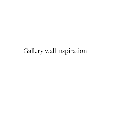
-40%
Shifting Sands Pack de Post
A partir de 26,34 €
43,90 €
Gallery wall inspiration