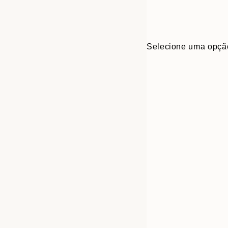
Selecione uma opçã
30x40 cm
50x70 cm