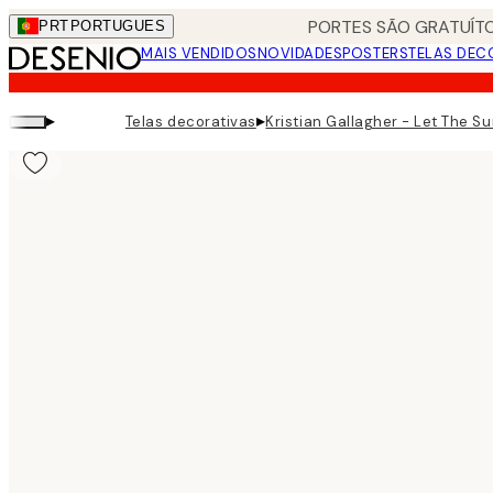
Skip
PORTES SÃO GRATUÍTO
PRT
PORTUGUES
to
MAIS VENDIDOS
NOVIDADES
POSTERS
TELAS DEC
main
content.
▸
▸
Telas decorativas
Kristian Gallagher - Let The Su