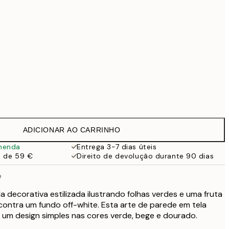
99 €
118,30 €
169 €
Sem moldura
ADICIONAR AO CARRINHO
menda
Entrega 3-7 dias úteis
a de 59 €
Direito de devolução durante 90 dias
e
 decorativa estilizada ilustrando folhas verdes e uma fruta
contra um fundo off-white. Esta arte de parede em tela
 um design simples nas cores verde, bege e dourado.