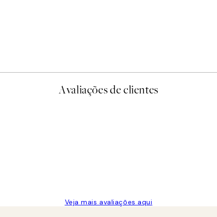
-40%
Earth Toned Pack de Poste
A partir de 23,94 €
39,90 €
Avaliações de clientes
Veja mais avaliações aqui