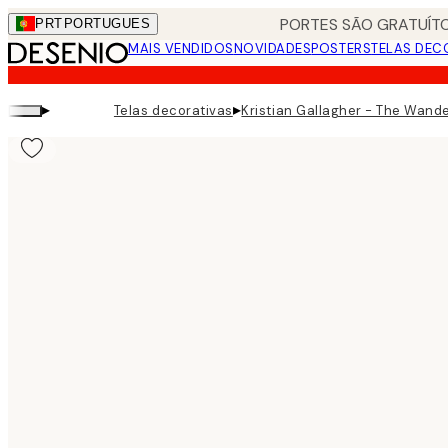
Skip
PORTES SÃO GRATUÍTO
PRT
PORTUGUES
to
MAIS VENDIDOS
NOVIDADES
POSTERS
TELAS DEC
main
content.
▸
▸
Telas decorativas
Kristian Gallagher - The Wande