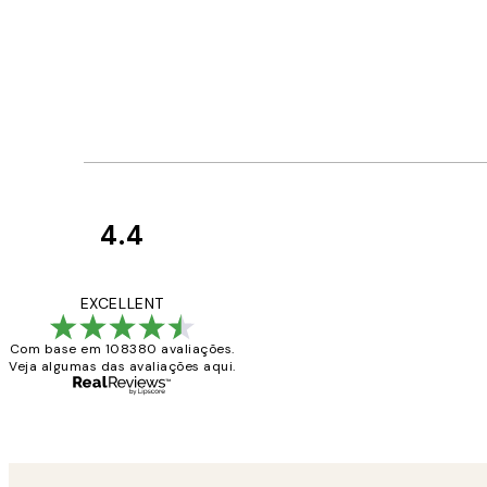
4.4
Avaliações
de
...
EXCELLENT
clientes
Com base em 108380 avaliações.
Veja algumas das avaliações aqui.
2 jun.
guilhermina g