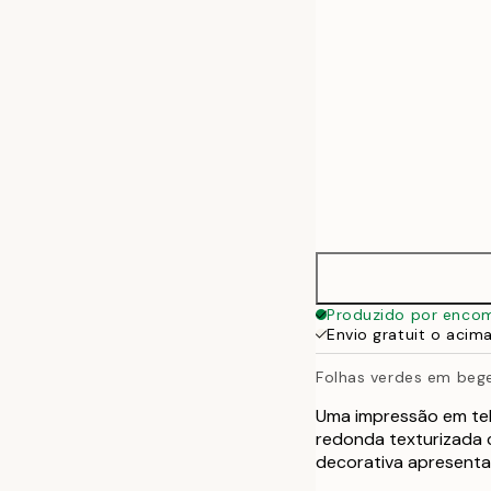
70x100 cm
Produzido por enco
Envio gratuit o acim
Folhas verdes em beg
Uma impressão em tela
redonda texturizada 
decorativa apresenta