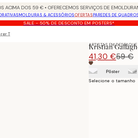
S ACIMA DOS 59 € • OFERECEMOS SERVIÇOS DE EMOLDURAM
ORATIVAS
MOLDURAS & ACESSÓRIOS
OFERTAS
PAREDES DE QUADRO
SALE - 50% DE DESCONTO EM POSTERS*
rer Tela
ARTISTAS EM DESTAQUE
Kristian Gallag
41,30 €
59 €
Pôster
Selecione o tamanho