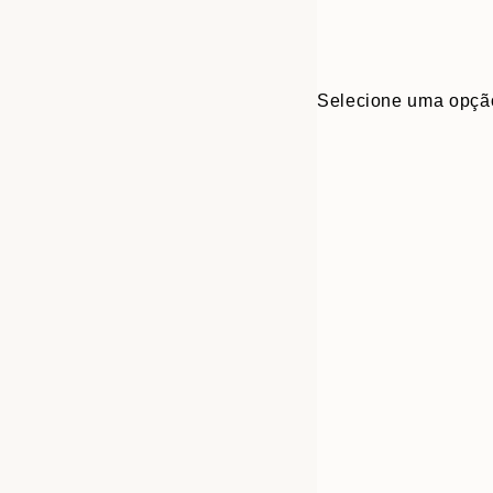
Selecione uma opçã
30x40 cm
50x70 cm