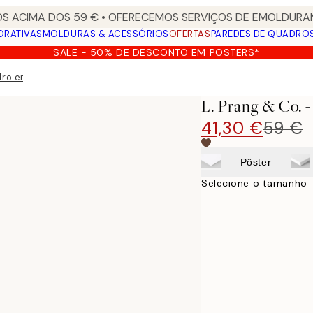
S ACIMA DOS 59 € • OFERECEMOS SERVIÇOS DE EMOLDURAM
ORATIVAS
MOLDURAS & ACESSÓRIOS
OFERTAS
PAREDES DE QUADRO
SALE - 50% DE DESCONTO EM POSTERS*
dro em tela
L. Prang & Co. 
41,30 €
59 €
Pôster
Selecione o tamanho