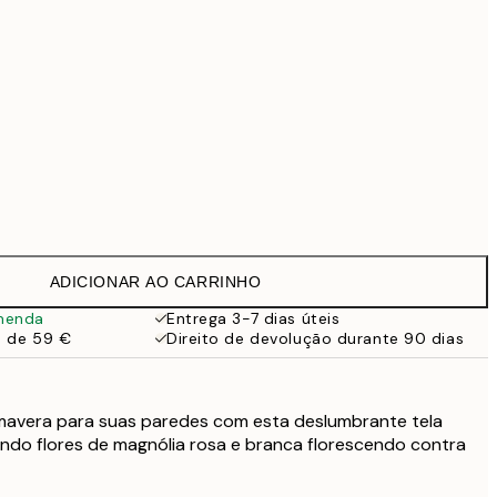
99 €
Sem moldura
ADICIONAR AO CARRINHO
menda
Entrega 3-7 dias úteis
a de 59 €
Direito de devolução durante 90 dias
imavera para suas paredes com esta deslumbrante tela
ndo flores de magnólia rosa e branca florescendo contra