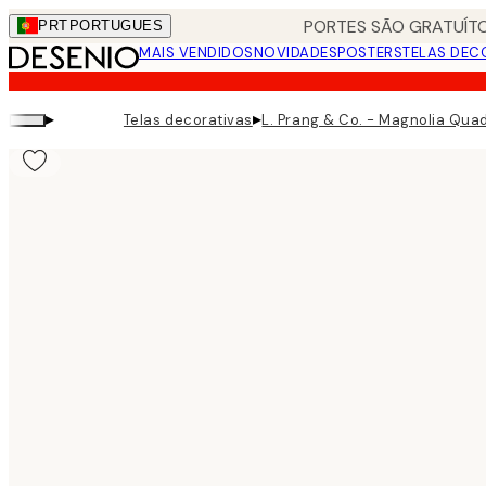
Skip
PORTES SÃO GRATUÍTO
PRT
PORTUGUES
to
MAIS VENDIDOS
NOVIDADES
POSTERS
TELAS DEC
main
content.
▸
▸
Telas decorativas
L. Prang & Co. - Magnolia Qua