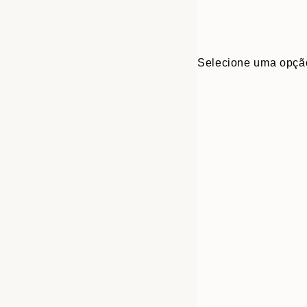
Selecione uma opçã
30x40 cm
50x70 cm