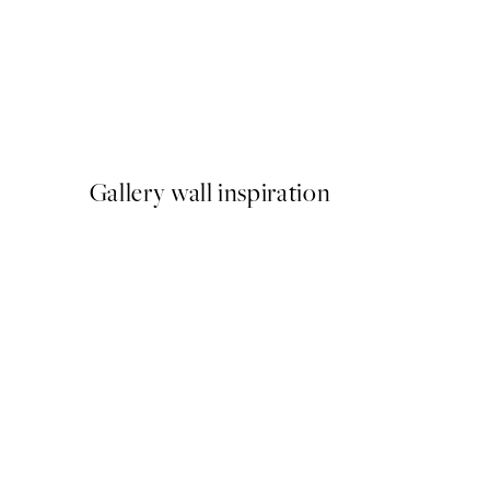
-40%
Shifting Sands Pack de Post
A partir de 26,34 €
43,90 €
Gallery wall inspiration