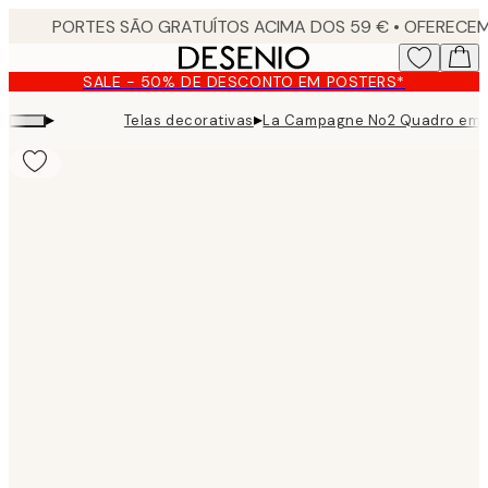
Skip
to
main
SALE - 50% DE DESCONTO EM POSTERS*
content.
▸
▸
Telas decorativas
La Campagne No2 Quadro em 
Product
images