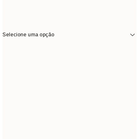
Selecione uma opção
41,3
30x40 cm