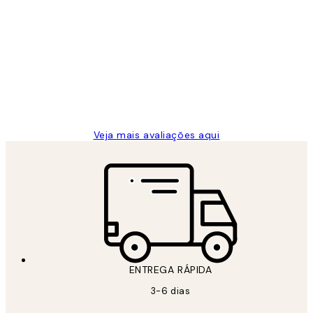
Comprador verificado
Avaliações
de
...
clientes
2 jun.
guilhermina g
Veja mais avaliações aqui
ENTREGA RÁPIDA
3-6 dias