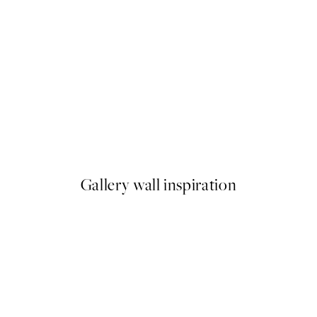
-40%
Earth Toned Pack de Posters
A partir de 23,94 €
39,90 €
Gallery wall inspiration