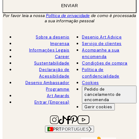
ENVIAR
Por favor leia a nossa
Política de privacidade
de como é processada
a sua informação pessoal
Sobre a desenio
Desenio Art Advice
Imprensa
Serviço de clientes
Informações Legais
Acompanhe a sua
Career
encomenda
Sustentabilidade
Condições de compra
Declaração de
Política de
Acessibilidade
confidencialidade
Desenio Ambassador
Cookies
Programme
Pedido de
cancelamento de
Art Awards
encomenda
Entrar (Empresa)
Gerir cookies
PRT
PORTUGUES