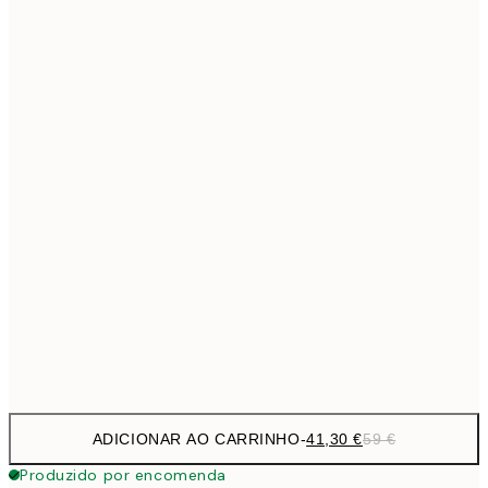
69,3
50x70 cm
Sem moldura
ADICIONAR AO CARRINHO
-
41,30 €
59 €
Produzido por encomenda