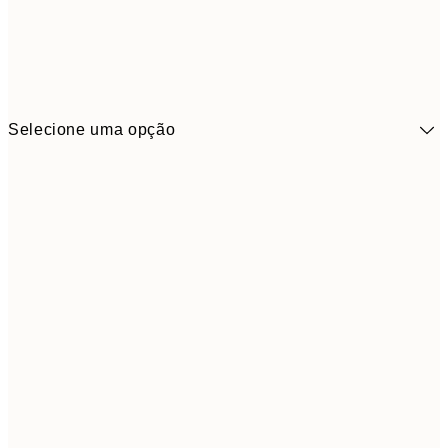
Selecione uma opção
41,3
30x40 cm