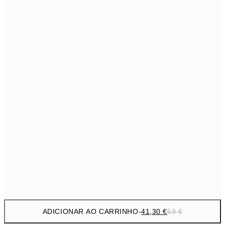
69,3
50x70 cm
Sem moldura
ADICIONAR AO CARRINHO
-
41,30 €
59 €