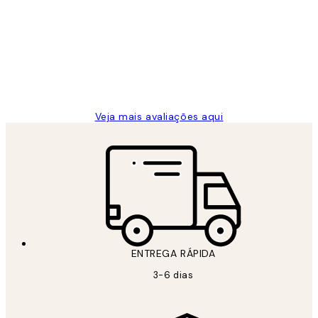
de
...
clientes
2 jun.
guilhermina g
Veja mais avaliações aqui
ENTREGA RÁPIDA
3-6 dias