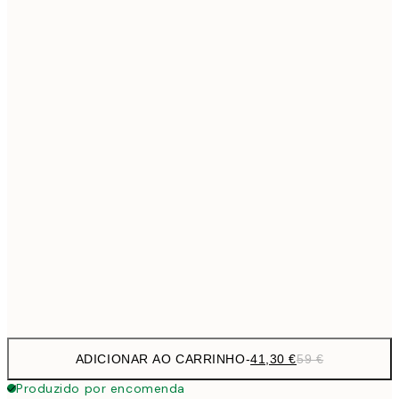
69,3
50x70 cm
Sem moldura
ADICIONAR AO CARRINHO
-
41,30 €
59 €
Produzido por encomenda