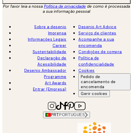
Por favor leia a nossa
Política de privacidade
de como é processada
a sua informação pessoal
Sobre a desenio
Desenio Art Advice
Imprensa
Serviço de clientes
Informações Legais
Acompanhe a sua
Career
encomenda
Sustentabilidade
Condições de compra
Declaração de
Política de
Acessibilidade
confidencialidade
Desenio Ambassador
Cookies
Programme
Pedido de
cancelamento de
Art Awards
encomenda
Entrar (Empresa)
Gerir cookies
PRT
PORTUGUES