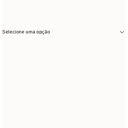
Selecione uma opção
41,3
30x40 cm