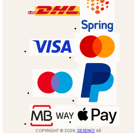
COPYRIGHT ©
2026
,
DESENIO
AB