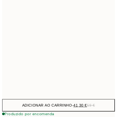
69,3
50x70 cm
Sem moldura
ADICIONAR AO CARRINHO
-
41,30 €
59 €
Produzido por encomenda