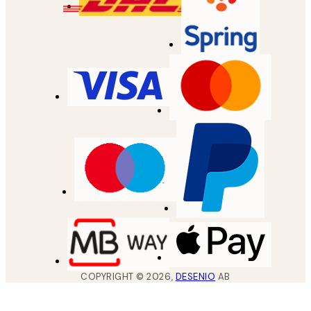
COPYRIGHT ©
2026
,
DESENIO
AB