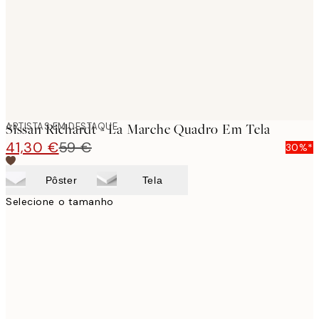
ARTISTAS EM DESTAQUE
Sissan Richardt - La Marche Quadro Em Tela
41,30 €
59 €
30%*
Pôster
Tela
Selecione o tamanho