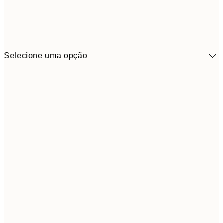
Selecione uma opção
41,3
30x40 cm