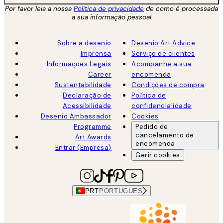
Por favor leia a nossa
Política de privacidade
de como é processada
a sua informação pessoal
Sobre a desenio
Desenio Art Advice
Imprensa
Serviço de clientes
Informações Legais
Acompanhe a sua
Career
encomenda
Sustentabilidade
Condições de compra
Declaração de
Política de
Acessibilidade
confidencialidade
Desenio Ambassador
Cookies
Programme
Pedido de
cancelamento de
Art Awards
encomenda
Entrar (Empresa)
Gerir cookies
PRT
PORTUGUES