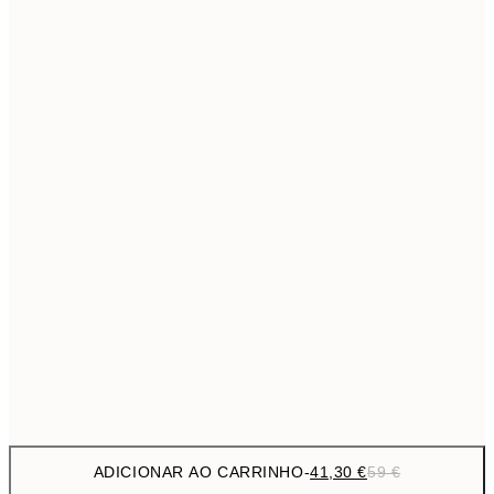
69,3
50x70 cm
Sem moldura
ADICIONAR AO CARRINHO
-
41,30 €
59 €