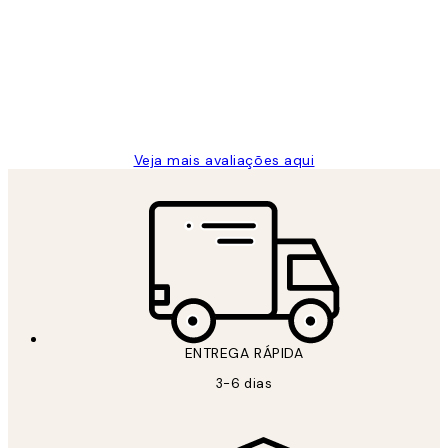
de
...
clientes
2 jun.
guilhermina g
Veja mais avaliações aqui
ENTREGA RÁPIDA
3-6 dias