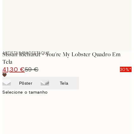
ARTISTAS EM DESTAQUE
Sissan Richardt - You're My Lobster Quadro Em
Tela
41,30 €
59 €
30%*
Pôster
Tela
Selecione o tamanho