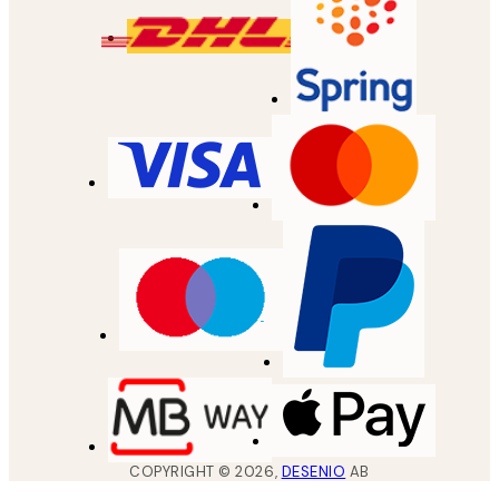
COPYRIGHT ©
2026
,
DESENIO
AB