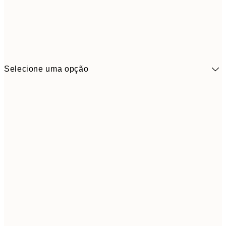
Selecione uma opção
41,3
30x40 cm